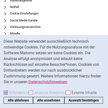
Stellenangebote
Notfall
Cookie-Einstellungen
Social Media Kanäle
Vorlesungsverzeichnis
Moodle
Cookie-Hinweis
Panopto
Diese Website verwendet ausschließlich technisch
Universitätsbibliothek
notwendige Cookies. Für die Nutzungsanalyse mit der
Software Matomo setzen wir keine Cookies ein. Die
Datenschutz
Analyse erfolgt anonymisiert und erlaubt keine
Barrierefreiheit
Rückschlüsse auf einzelne Besucher*innen. Cookies von
Transparenter KI-Einsatz
Drittanbietern werden nur nach ausdrücklicher
Impressum
Zustimmung gesetzt. Weitere Informationen hierzu finden
Sie in unseren
Datenschutzhinweisen
.
Na
Erforderlich
Erforderliche Cookies akzeptieren
Analyse (Matomo)
Analyse-Cookies akzepti
Externe Inhalte
: Exte
Alle ablehnen
Alle annehmen
Auswahl bestätigen