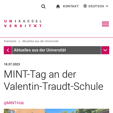
KONTAKT
DEUTSCH
: AL
Springe direkt zu: Inhalt
Springe direkt zu: Suche
Springe direkt zu: Hauptnav
zur Startseite
Suchformular
Suchbegriff
Kontakt und Beratung rund ums Studium
English
Kontakt für Presse und Öffentlichkeit
Allgemeiner Kontakt und Standorte
Suchmaschine
Navig
Einrichtungen suchen
Startseite
Aktuelles aus der Universität
Personen suchen
Suchen (öffnet externen Link in einem 
Startseite
Unter
Aktuelles aus der Universität
18.07.2023
MINT-Tag an der
Valentin-Traudt-Schule
@MINT-Hub