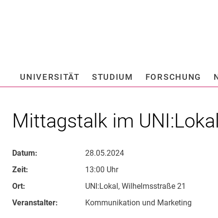
Springe direkt zu: Inhalt
Springe direkt zu: Suche
Springe direkt zu: Hauptnav
Suchmas
UNIVERSITÄT
STUDIUM
FORSCHUNG
Hochschule fü
Mittagstalk im UNI:Lokal
Datum:
28.05.2024
Zeit:
13:00 Uhr
Ort:
UNI:Lokal, Wilhelmsstraße 21
Veranstalter:
Kommunikation und Marketing