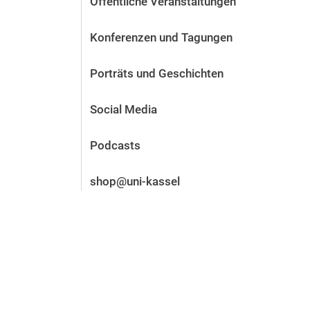
Öffentliche Veranstaltungen
Vor der Bewerbung
Stellenangebote
Konferenzen und Tagungen
Nach der Bewerbung
Alum­ni und Freunde
Porträts und Geschichten
Im Studium
Kontakt und Standorte
Social Media
Kontakt und Beratung
Podcasts
shop@uni-kassel