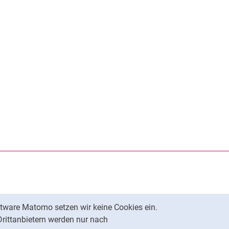
rner Link, öffnet neues Fenster)
en (externer Link, öffnet neues Fenster)
te kopieren
tware Matomo setzen wir keine Cookies ein.
Nach oben
Drittanbietern werden nur nach