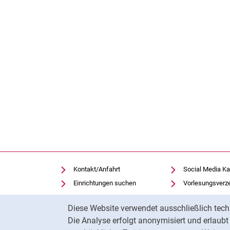
Kontakt/Anfahrt
Social Media Ka
Einrichtungen suchen
Vorlesungsverz
Stellenangebote
Moodle
Cookie-Hinweis
Diese Website verwendet ausschließlich tech
Notfall
Panopto
Die Analyse erfolgt anonymisiert und erlaub
Cookie-Einstellungen
Universitätsbibl