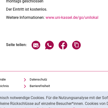
montags geschlossen
Der Eintritt ist kostenlos.
Weitere Informationen:
www.uni-kassel.de/go/unilokal
Verwandte Links
Seite über E-Mail teilen
Seite über WhatsApp teilen (exte
Seite über Facebook teil
Adresse der Sei
Seite teilen:
näle
Datenschutz
eichnis
Barrierefreiheit
Transparenter KI-Einsatz
nisch notwendige Cookies. Für die Nutzungsanalyse mit der Sof
Impressum
t keine Rückschlüsse auf einzelne Besucher*innen. Cookies von 
iothek