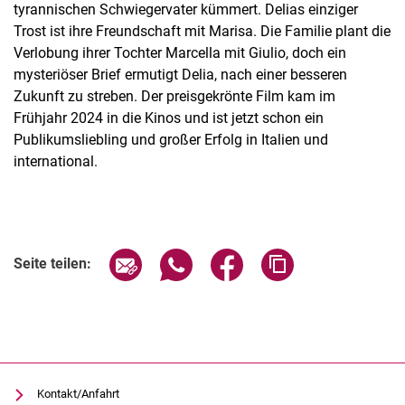
tyrannischen Schwiegervater kümmert. Delias einziger
Trost ist ihre Freundschaft mit Marisa. Die Familie plant die
Verlobung ihrer Tochter Marcella mit Giulio, doch ein
mysteriöser Brief ermutigt Delia, nach einer besseren
Zukunft zu streben. Der preisgekrönte Film kam im
Frühjahr 2024 in die Kinos und ist jetzt schon ein
Publikumsliebling und großer Erfolg in Italien und
international.
Verwandte Links
Seite über E-Mail teilen
Seite über WhatsApp teilen (exter
Seite über Facebook teile
Adresse der Seite
Seite teilen:
Kontakt/Anfahrt