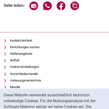
Seite über E-Mail teilen
Seite über WhatsApp teilen (exter
Seite über Facebook teile
Adresse der Seite
Seite teilen:
Kontakt/Anfahrt
Einrichtungen suchen
Stellenangebote
Notfall
Cookie-Einstellungen
Social Media Kanäle
Vorlesungsverzeichnis
Moodle
Cookie-Hinweis
Panopto
Diese Website verwendet ausschließlich technisch
Universitätsbibliothek
notwendige Cookies. Für die Nutzungsanalyse mit der
Software Matomo setzen wir keine Cookies ein. Die
Datenschutz