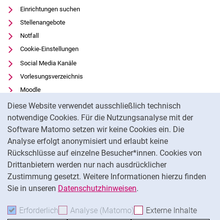
Einrichtungen suchen
Stellenangebote
Notfall
Cookie-Einstellungen
Social Media Kanäle
Vorlesungsverzeichnis
Moodle
Cookie-Hinweis
Panopto
Diese Website verwendet ausschließlich technisch
Universitätsbibliothek
notwendige Cookies. Für die Nutzungsanalyse mit der
Software Matomo setzen wir keine Cookies ein. Die
Datenschutz
Analyse erfolgt anonymisiert und erlaubt keine
Barrierefreiheit
Rückschlüsse auf einzelne Besucher*innen. Cookies von
Transparenter KI-Einsatz
Drittanbietern werden nur nach ausdrücklicher
Impressum
Zustimmung gesetzt. Weitere Informationen hierzu finden
Sie in unseren
Datenschutzhinweisen
.
Na
Erforderlich
Erforderliche Cookies akzeptieren
Analyse (Matomo)
Analyse-Cookies akzepti
Externe Inhalte
: Exte