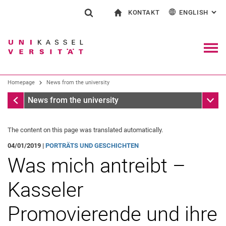
KONTAKT
ENGLISH
: AL
Jump directly to: content
Jump directly to: search
Jump directly to: main navi
To start page
Show search form
Search term
Contact and advice on all aspects of studying
Deutsch
Contact for press and public
General contact and locations
Search engine
Navig
Search facilities
Homepage
News from the university
Search for people
Search (opens an external link in a ne
Homepage
Sub n
News from the university
The content on this page was translated automatically.
04/01/2019 |
PORTRÄTS UND GESCHICHTEN
Was mich antreibt –
Kasseler
Promovierende und ihre