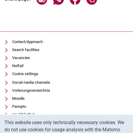
Contact/Approach
Search facilities
Vacancies
Notfall
Cookie settings
Social media channels
Vorlesungsverzeichnis
Moodle
Panopto
Uni-Bibliothek
Cookie Notice
This website uses only technically necessary cookies. We
Data privacy
do not use cookies for usage analysis with the Matomo
Accessibility