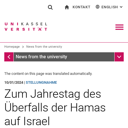
KONTAKT
ENGLISH
: AL
Jump directly to: content
Jump directly to: search
Jump directly to: main navi
To start page
Show search form
Search term
Contact and advice on all aspects of studying
Deutsch
Contact for press and public
General contact and locations
Search engine
Navig
Search facilities
Homepage
News from the university
Search for people
Search (opens an external link in a ne
Homepage
Sub n
News from the university
The content on this page was translated automatically.
10/01/2024 |
STELLUNGNAHME
Zum Jahrestag des
Überfalls der Hamas
auf Israel