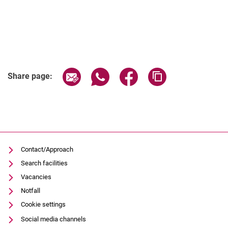
Share page via email
Share page via WhatsApp (extern
Share page via Facebook 
Copy page addres
Share page:
Contact/Approach
Search facilities
Vacancies
Notfall
Cookie settings
Social media channels