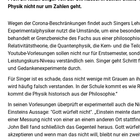
Physik nicht nur um Zahlen geht.
Wegen der Corona-Beschränkungen findet auch Singers Lehre 
Experimentalphysiker nutzt die Umstände, um eine besondere
behandelt er Grenzbereiche des Fachs aus einer philosophis
Relativitätstheorie, die Quantenphysik, die Kern- und die Te
Youtube-Vorlesungen sollen nicht nur für Erstsemester, son
Leistungskurs-Niveau verständlich sein. Singer geht Schritt f
und Gedankenexperimente durch.
Für Singer ist es schade, dass nicht wenige mit Grauen an i
wird häufig falsch verstanden. In der Schule kommt es wie R
kommt die Physik historisch aus der Philosophie.“
In seinen Vorlesungen überprüft er experimentell auch die 
Einsteins Aussage: "Gott würfelt nicht". „Einstein meinte da
einer Messung nicht von einer an einem anderen Ort stattf
John Bell fand schließlich das Gegenteil heraus. Gott würfel
akzeptieren und wenn man das nicht will, bleibt nur ein zwei