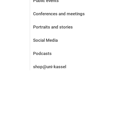
Public events
Before the application
Vacancies
Conferences and meetings
After the application
Alumni and friends
Portraits and stories
During studies
Contact and locations
Social Media
Contact - Advice - Dates
Podcasts
shop@uni-kassel