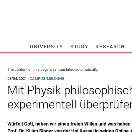
Jump directly to: content
Jump directly to: search
Jump directly to: main navi
Search e
UNIVERSITY
STUDY
RESEARCH
Universi
The content on this page was translated automatically.
03/04/2021 |
CAMPUS-MELDUNG
Mit Physik philosophisc
experimentell überprüfe
Würfelt Gott, haben wir einen freien Willen und was haben
Prof. Dr. Kilian Singer von der Uni Kassel in seinen Online