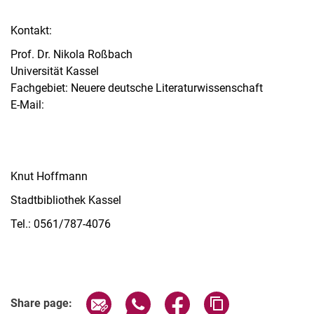
Kontakt:
Prof. Dr. Nikola Roßbach
Universität Kassel
Fachgebiet: Neuere deutsche Literaturwissenschaft
E-Mail:
Knut Hoffmann
Stadtbibliothek Kassel
Tel.: 0561/787-4076
Share page via email
Share page via WhatsApp (extern
Share page via Facebook 
Copy page addres
Share page: