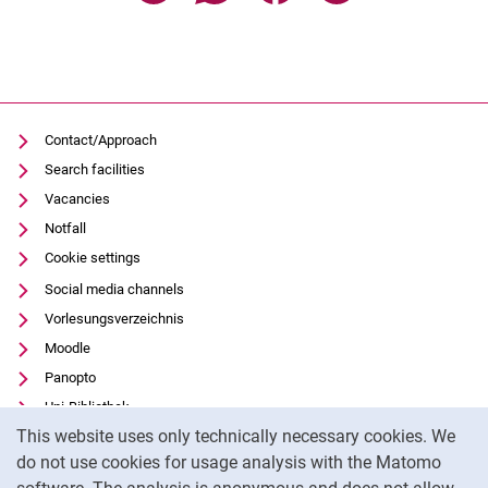
Contact/Approach
Search facilities
Vacancies
Notfall
Cookie settings
Social media channels
Vorlesungsverzeichnis
Moodle
Panopto
Uni-Bibliothek
Cookie Notice
This website uses only technically necessary cookies. We
Data privacy
do not use cookies for usage analysis with the Matomo
Accessibility