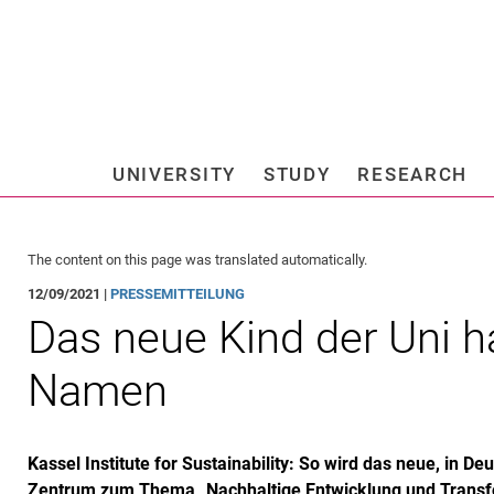
Jump directly to: content
Jump directly to: search
Jump directly to: main navi
Search e
UNIVERSITY
STUDY
RESEARCH
Universi
The content on this page was translated automatically.
12/09/2021 |
PRESSEMITTEILUNG
Das neue Kind der Uni ha
Namen
Kassel Institute for Sustainability: So wird das neue, in D
Zentrum zum Thema „Nachhaltige Entwicklung und Transfo