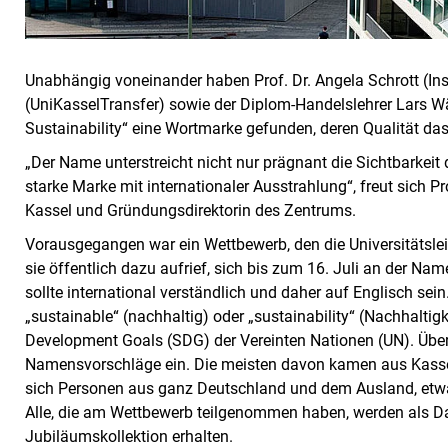
Unabhängig voneinander haben Prof. Dr. Angela Schrott (Inst
(UniKasselTransfer) sowie der Diplom-Handelslehrer Lars Wäc
Sustainability“ eine Wortmarke gefunden, deren Qualität da
„Der Name unterstreicht nicht nur prägnant die Sichtbarkeit
starke Marke mit internationaler Ausstrahlung“, freut sich Pro
Kassel und Gründungsdirektorin des Zentrums.
Vorausgegangen war ein Wettbewerb, den die Universitätslei
sie öffentlich dazu aufrief, sich bis zum 16. Juli an der N
sollte international verständlich und daher auf Englisch sein.
„sustainable“ (nachhaltig) oder „sustainability“ (Nachhalti
Development Goals (SDG) der Vereinten Nationen (UN). Übe
Namensvorschläge ein. Die meisten davon kamen aus Kassel
sich Personen aus ganz Deutschland und dem Ausland, etwa 
Alle, die am Wettbewerb teilgenommen haben, werden als Da
Jubiläumskollektion erhalten.