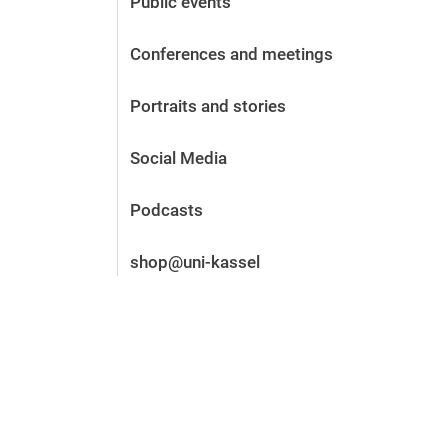
Public events
Before the application
Vacancies
Conferences and meetings
After the application
Alumni and friends
Portraits and stories
During studies
Contact and locations
Social Media
Contact - Advice - Dates
Podcasts
shop@uni-kassel