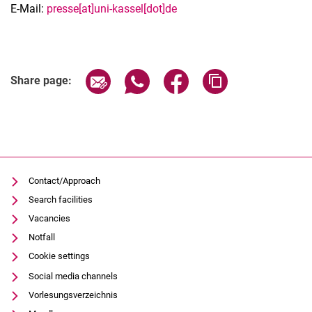
E-Mail:
presse[at]uni-kassel[dot]de
Share page via email
Share page via WhatsApp (extern
Share page via Facebook 
Copy page addres
Share page:
Contact/Approach
Search facilities
Vacancies
Notfall
Cookie settings
Social media channels
Vorlesungsverzeichnis