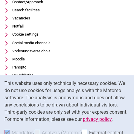
Contact/Approach
Search facilities
Vacancies
Notfall
Cookie settings
Social media channels
Vorlesungsverzeichnis
Moodle
Panopto
Uni-Bibliothek
Cookie Notice
This website uses only technically necessary cookies. We
Data privacy
do not use cookies for usage analysis with the Matomo
Accessibility
software. The analysis is anonymous and does not allow
Transparent Use of AI
any conclusions to be drawn about individual visitors.
Legal notice
Third-party cookies are only set with your express consent.
For more information, please see our
privacy policy
.
To
Mandatory
Accept mandatory cookies
Analysis (Matomo)
Accept analysis cookies
External content
: Acc