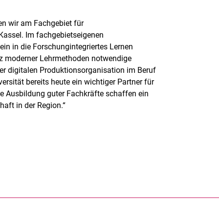
gen wir am Fachgebiet für
 Kassel. Im fachgebietseigenen
in in die Forschungintegriertes Lernen
satz moderner Lehrmethoden notwendige
r digitalen Produktionsorganisation im Beruf
ersität bereits heute ein wichtiger Partner für
e Ausbildung guter Fachkräfte schaffen ein
aft in der Region.“
nal link, opens in a new window)
k (external link, opens in a new window)
ess to clipboard