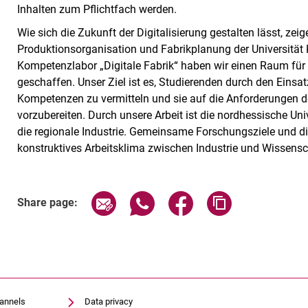
Inhalten zum Pflichtfach werden.
Wie sich die Zukunft der Digitalisierung gestalten lässt, zei
Produktionsorganisation und Fabrikplanung der Universität
Kompetenzlabor „Digitale Fabrik“ haben wir einen Raum für e
geschaffen. Unser Ziel ist es, Studierenden durch den Ein
Kompetenzen zu vermitteln und sie auf die Anforderungen de
vorzubereiten. Durch unsere Arbeit ist die nordhessische Univ
die regionale Industrie. Gemeinsame Forschungsziele und di
konstruktives Arbeitsklima zwischen Industrie und Wissensch
Share page via email
Share page via WhatsApp (exter
Share page via Faceboo
Copy page addr
Share page:
hannels
Data privacy