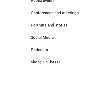
Public events
Before the application
Vacancies
Conferences and meetings
After the application
Alumni and friends
Portraits and stories
During studies
Contact and locations
Social Media
Contact - Advice - Dates
Podcasts
shop@uni-kassel