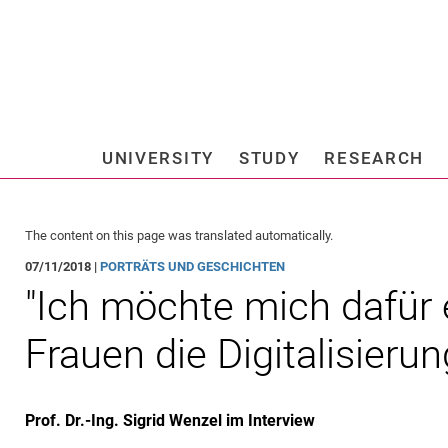
Jump directly to: content
Jump directly to: search
Jump directly to: main navi
Search e
UNIVERSITY
STUDY
RESEARCH
Universi
The content on this page was translated automatically.
07/11/2018 |
PORTRÄTS UND GESCHICHTEN
"Ich möchte mich dafür 
Frauen die Digitalisieru
Prof. Dr.-Ing. Sigrid Wenzel im Interview