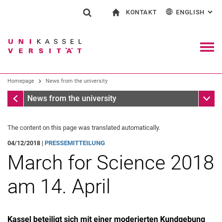
KONTAKT
ENGLISH
: AL
Jump directly to: content
Jump directly to: search
Jump directly to: main navi
To start page
Show search form
Search term
Contact and advice on all aspects of studying
Deutsch
Contact for press and public
General contact and locations
Search engine
Navig
Search facilities
Homepage
News from the university
Search for people
Search (opens an external link in a ne
Homepage
Sub n
News from the university
The content on this page was translated automatically.
04/12/2018 |
PRESSEMITTEILUNG
March for Science 2018
am 14. April
Kassel beteiligt sich mit einer moderierten Kundgebung