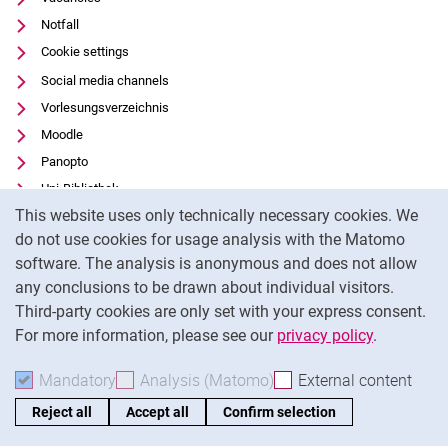
Notfall
Cookie settings
Social media channels
Vorlesungsverzeichnis
Moodle
Panopto
Uni-Bibliothek
Cookie Notice
This website uses only technically necessary cookies. We
Data privacy
do not use cookies for usage analysis with the Matomo
Accessibility
software. The analysis is anonymous and does not allow
Transparent Use of AI
any conclusions to be drawn about individual visitors.
Legal notice
Third-party cookies are only set with your express consent.
For more information, please see our
privacy policy
.
To
Mandatory
Accept mandatory cookies
Analysis (Matomo)
Accept analysis cookies
External content
: Acc
Reject all
Accept all
Confirm selection