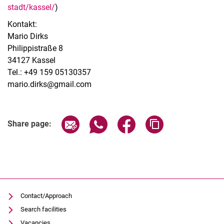
stadt/kassel/
)
Kontakt:
Mario Dirks
Philippistraße 8
34127 Kassel
Tel.: +49 159 05130357
mario.dirks@gmail.com
Share page via email
Share page via WhatsApp (extern
Share page via Facebook 
Copy page addres
Share page:
Contact/Approach
Search facilities
Vacancies