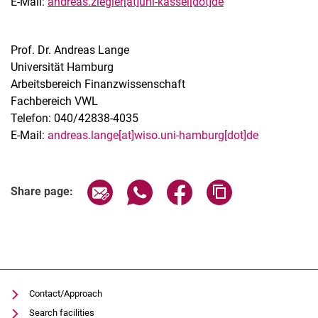
E-Mail:
andreas.ziegler[at]uni-kassel[dot]de
Prof. Dr. Andreas Lange
Universität Hamburg
Arbeitsbereich Finanzwissenschaft
Fachbereich VWL
Telefon: 040/42838-4035
E-Mail:
andreas.lange[at]wiso.uni-hamburg[dot]de
Share page via email
Share page via WhatsApp (extern
Share page via Facebook 
Copy page addres
Share page:
Contact/Approach
Search facilities