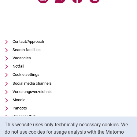
Contact/Approach
Search facilities
Vacancies
Notfall
Cookie settings
Social media channels
Vorlesungsverzeichnis
Moodle
Panopto
Uni-Bibliothek
Cookie Notice
This website uses only technically necessary cookies. We
Data privacy
do not use cookies for usage analysis with the Matomo
Accessibility