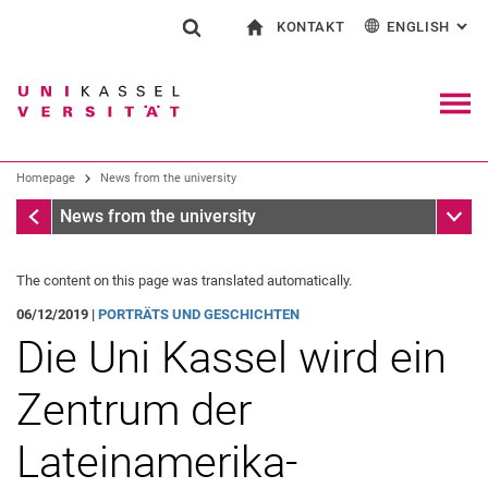
KONTAKT
ENGLISH
: AL
Jump directly to: content
Jump directly to: search
Jump directly to: main navi
To start page
Show search form
Search term
Contact and advice on all aspects of studying
Deutsch
Contact for press and public
General contact and locations
Search engine
Navig
Search facilities
Homepage
News from the university
Search for people
Search (opens an external link in a ne
Homepage
Sub n
News from the university
The content on this page was translated automatically.
06/12/2019 |
PORTRÄTS UND GESCHICHTEN
Die Uni Kassel wird ein
Zentrum der
Lateinamerika-