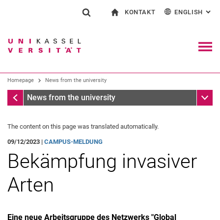
KONTAKT
ENGLISH
: AL
Jump directly to: content
Jump directly to: search
Jump directly to: main navi
To start page
Show search form
Search term
Contact and advice on all aspects of studying
Deutsch
Contact for press and public
General contact and locations
Search engine
Navig
Search facilities
Homepage
News from the university
Search for people
Search (opens an external link in a ne
Homepage
Sub n
News from the university
The content on this page was translated automatically.
09/12/2023 |
CAMPUS-MELDUNG
Bekämpfung invasiver
Arten
Eine neue Arbeitsgruppe des Netzwerks "Global