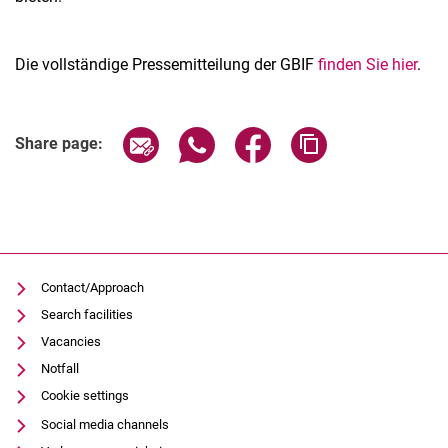
Die vollständige Pressemitteilung der GBIF
finden Sie hier
.
Share page via email
Share page via WhatsApp (extern
Share page via Facebook 
Copy page addres
Share page:
Contact/Approach
Search facilities
Vacancies
Notfall
Cookie settings
Social media channels