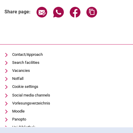
Share page via email
Share page via WhatsApp (extern
Share page via Facebook 
Copy page addres
Share page:
Contact/Approach
Search facilities
Vacancies
Notfall
Cookie settings
Social media channels
Vorlesungsverzeichnis
Moodle
Panopto
Uni-Bibliothek
Cookie Notice