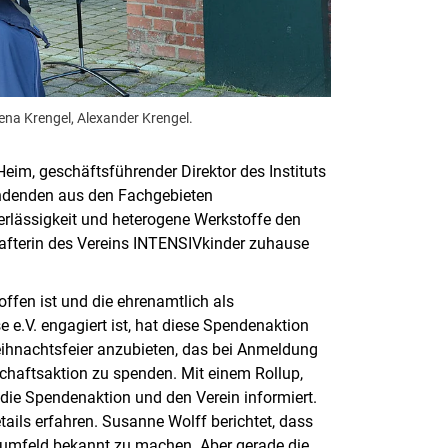
ena Krengel, Alexander Krengel.
eim, geschäftsführender Direktor des Instituts
Spendenden aus den Fachgebieten
verlässigkeit und heterogene Werkstoffe den
hafterin des Vereins INTENSIVkinder zuhause
offen ist und die ehrenamtlich als
 e.V. engagiert ist, hat diese Spendenaktion
eihnachtsfeier anzubieten, das bei Anmeldung
chaftsaktion zu spenden. Mit einem Rollup,
 die Spendenaktion und den Verein informiert.
ails erfahren. Susanne Wolff berichtet, dass
itsumfeld bekannt zu machen. Aber gerade die