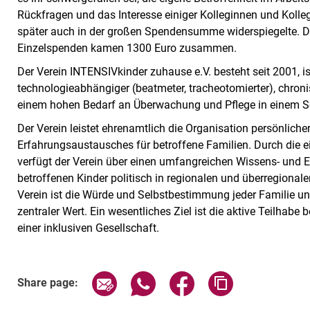
Rückfragen und das Interesse einiger Kolleginnen und Kolle
später auch in der großen Spendensumme widerspiegelte. D
Einzelspenden kamen 1300 Euro zusammen.
Der Verein INTENSIVkinder zuhause e.V. besteht seit 2001, is
technologieabhängiger (beatmeter, tracheotomierter), chroni
einem hohen Bedarf an Überwachung und Pflege in einem Se
Der Verein leistet ehrenamtlich die Organisation persönlich
Erfahrungsaustausches für betroffene Familien. Durch die e
verfügt der Verein über einen umfangreichen Wissens- und Er
betroffenen Kinder politisch in regionalen und überregion
Verein ist die Würde und Selbstbestimmung jeder Familie und
zentraler Wert. Ein wesentliches Ziel ist die aktive Teilhabe
einer inklusiven Gesellschaft.
Share page via email
Share page via WhatsApp (exter
Share page via Faceboo
Copy page addr
Share page: