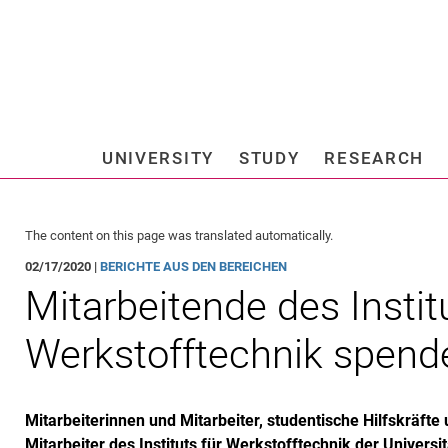
Jump directly to: content
Jump directly to: search
Jump directly to: main navi
Search e
UNIVERSITY
STUDY
RESEARCH
Universi
The content on this page was translated automatically.
02/17/2020 |
BERICHTE AUS DEN BEREICHEN
Mitarbeitende des Instit
Werkstofftechnik spende
Mitarbeiterinnen und Mitarbeiter, studentische Hilfskräft
Mitarbeiter des Instituts für Werkstofftechnik der Univer