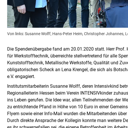
Von links: Susanne Wolff, Hans-Peter Heim, Christopher Johannes, L
Die Spendenübergabe fand am 20.01.2020 statt. Herr Prof. H
für Werkstofftechnik, überreichte stellvertretend für alle 
Kunststofftechnik, Metallische Werkstoffe, Qualität und Zu
obligatorischen Scheck an Lena Krengel, die sich als Botsc
e.V. engagiert.
Institutsmitarbeiterin Susanne Wolff, deren Intensivkind betr
Regionalleiterin Hessen beim Verein INTENSIVkinder zuhause
ins Leben gerufen. Die Idee war, allen Teilnehmenden der W
zu entrichtende Pfand in Höhe von 10 Euro in einer Gemeins
Flyern sowie einer Info-Mail wurden die Mitarbeitenden über
Durch direkte Ansprache der Kollegin konnte man weitere Det
es ihr schwergefallen sei, die eigene Betroffenheit im Arbe