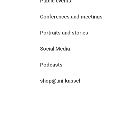
Public events
Before the application
Vacancies
Conferences and meetings
After the application
Alumni and friends
Portraits and stories
During studies
Contact and locations
Social Media
Contact - Advice - Dates
Podcasts
shop@uni-kassel