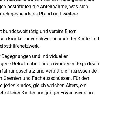
gen bestätigten die Anteilnahme, was sich
urch gespendetes Pfand und weitere
t bundesweit tätig und vereint Eltern
sch kranker oder schwer behinderter Kinder mit
lbsthilfenetzwerk.
er Begegnungen und individuellen
igene Betroffenheit und erworbenen Expertisen
fahrungsschatz und vertritt die Interessen der
alen Gremien und Fachausschüssen. Für den
 jedes Kindes, gleich welchen Alters, ein
 betroffener Kinder und junger Erwachsener in
nal link, opens in a new window)
k (external link, opens in a new window)
ess to clipboard