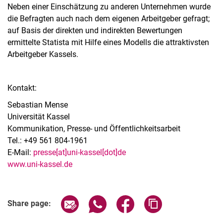
Neben einer Einschätzung zu anderen Unternehmen wurde
die Befragten auch nach dem eigenen Arbeitgeber gefragt;
auf Basis der direkten und indirekten Bewertungen
ermittelte Statista mit Hilfe eines Modells die attraktivsten
Arbeitgeber Kassels.
Kontakt:
Sebastian Mense
Universität Kassel
Kommunikation, Presse- und Öffentlichkeitsarbeit
Tel.: +49 561 804-1961
E-Mail:
presse[at]uni-kassel[dot]de
www.uni-kassel.de
Share page via email
Share page via WhatsApp (extern
Share page via Facebook 
Copy page addres
Share page: