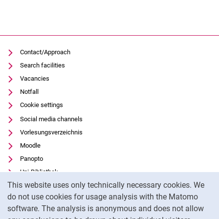
Contact/Approach
Search facilities
Vacancies
Notfall
Cookie settings
Social media channels
Vorlesungsverzeichnis
Moodle
Panopto
Uni-Bibliothek
Cookie Notice
This website uses only technically necessary cookies. We
Data privacy
do not use cookies for usage analysis with the Matomo
Accessibility
software. The analysis is anonymous and does not allow
Transparent Use of AI