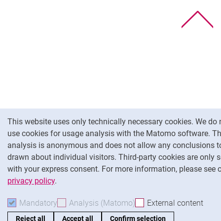
To
Cookie Notice
This website uses only technically necessary cookies. We do 
use cookies for usage analysis with the Matomo software. T
analysis is anonymous and does not allow any conclusions t
drawn about individual visitors. Third-party cookies are only s
with your express consent. For more information, please see 
privacy policy
.
Mandatory
Accept mandatory cookies
Analysis (Matomo)
Accept analysis cookies
External content
: Acc
Reject all
Accept all
Confirm selection