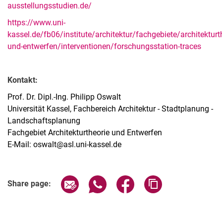
ausstellungsstudien.de/
https://www.uni-
kassel.de/fb06/institute/architektur/fachgebiete/architekturt
und-entwerfen/interventionen/forschungsstation-traces
Kontakt:
Prof. Dr. Dipl.-Ing. Philipp Oswalt
Universität Kassel, Fachbereich Architektur - Stadtplanung -
Landschaftsplanung
Fachgebiet Architekturtheorie und Entwerfen
E-Mail: oswalt@asl.uni-kassel.de
Share page via email
Share page via WhatsApp (extern
Share page via Facebook 
Copy page addres
Share page: