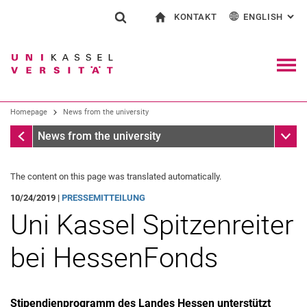
KONTAKT
ENGLISH
: AL
Jump directly to: content
Jump directly to: search
Jump directly to: main navi
To start page
Show search form
Search term
Contact and advice on all aspects of studying
Deutsch
Contact for press and public
General contact and locations
Search engine
Navig
Search facilities
Homepage
News from the university
Search for people
Search (opens an external link in a ne
Homepage
Sub n
News from the university
The content on this page was translated automatically.
10/24/2019 |
PRESSEMITTEILUNG
Uni Kassel Spitzenreiter
bei HessenFonds
Stipendienprogramm des Landes Hessen unterstützt