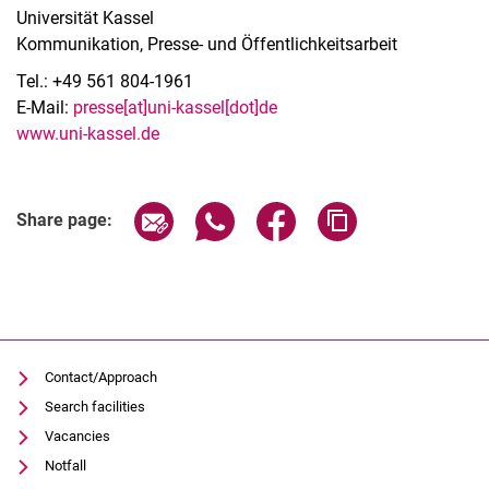
Universität Kassel
Kommunikation, Presse- und Öffentlichkeitsarbeit
Tel.: +49 561 804-1961
E-Mail:
presse[at]uni-kassel[dot]de
www.uni-kassel.de
Share page via email
Share page via WhatsApp (extern
Share page via Facebook 
Copy page addres
Share page:
Contact/Approach
Search facilities
Vacancies
Notfall