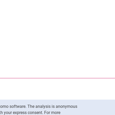
nal link, opens in a new window)
k (external link, opens in a new window)
ess to clipboard
Matomo software. The analysis is anonymous
To top
ith your express consent. For more