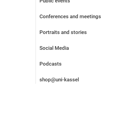
Public events
Before the application
Vacancies
Conferences and meetings
After the application
Alumni and friends
Portraits and stories
During studies
Contact and locations
Social Media
Contact - Advice - Dates
Podcasts
shop@uni-kassel