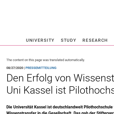
Jump directly to: content
Jump directly to: search
Jump directly to: main navi
Search e
UNIVERSITY
STUDY
RESEARCH
Universi
The content on this page was translated automatically.
08/27/2020 |
PRESSEMITTEILUNG
Den Erfolg von Wissens
Uni Kassel ist Pilothoch
Die Universität Kassel ist deutschlandweit Pilothochschule
Wissenstransfer in die Gesellschaft. Das gab der Stifterve