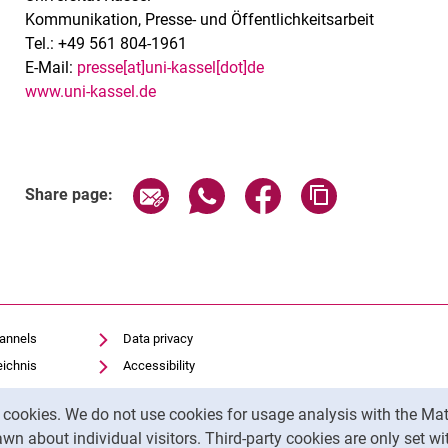
Kommunikation, Presse- und Öffentlichkeitsarbeit
Tel.: +49 561 804-1961
E-Mail:
presse[at]uni-kassel[dot]de
www.uni-kassel.de
Share page via email
Share page via WhatsApp (exter
Share page via Faceboo
Copy page addr
Share page:
hannels
Data privacy
eichnis
Accessibility
Transparent Use of AI
y cookies. We do not use cookies for usage analysis with the 
Legal notice
wn about individual visitors. Third-party cookies are only set w