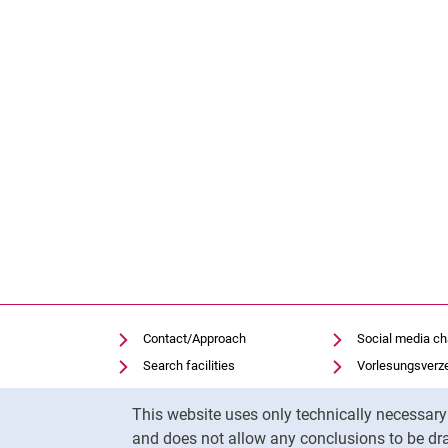
Contact/Approach
Social media c
Search facilities
Vorlesungsverz
Vacancies
Moodle
Cookie Notice
This website uses only technically necessar
Notfall
Panopto
and does not allow any conclusions to be dra
Cookie settings
Uni-Bibliothek