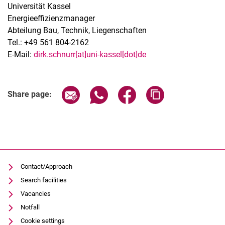
Universität Kassel
Energieeffizienzmanager
Abteilung Bau, Technik, Liegenschaften
Tel.: +49 561 804-2162
E-Mail:
dirk.schnurr[at]uni-kassel[dot]de
Share page via email
Share page via WhatsApp (extern
Share page via Facebook 
Copy page addres
Share page:
Contact/Approach
Search facilities
Vacancies
Notfall
Cookie settings