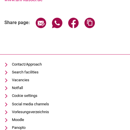
Share page via email
Share page via WhatsApp (extern
Share page via Facebook 
Copy page addres
Share page:
Contact/Approach
Search facilities
Vacancies
Notfall
Cookie settings
Social media channels
Vorlesungsverzeichnis
Moodle
Panopto