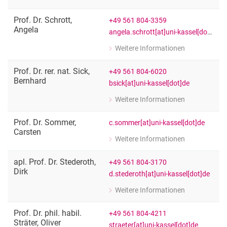
zu Prof. Dr. Eva Schlecht
Fachgebietsleitung "Tierhaltung in d
Prof. Dr.
Schrott
,
+49 561 804-3359
Angela
angela.schrott[at]uni-kassel[dot]de
Weitere Informationen
zu Prof. Dr. Angela Schrott
Fachbereichsleitung "Romanische Sp
Prof. Dr. rer. nat.
Sick
,
+49 561 804-6020
Bernhard
bsick[at]uni-kassel[dot]de
Weitere Informationen
zu Prof. Dr. rer. nat. Bernhard Sick
Fachgebietsleiter; Teamleiter: Collabo
Prof. Dr.
Sommer
,
c.sommer[at]uni-kassel[dot]de
Carsten
Weitere Informationen
zu Prof. Dr. Carsten Sommer
Graduiertenzentrum für Umweltforsc
apl. Prof. Dr.
Stederoth
,
+49 561 804-3170
Dirk
d.stederoth[at]uni-kassel[dot]de
Weitere Informationen
zu apl. Prof. Dr. Dirk Stederoth
Geschichte der Philosophie
Prof. Dr. phil. habil.
+49 561 804-4211
Sträter
,
Oliver
straeter[at]uni-kassel[dot]de