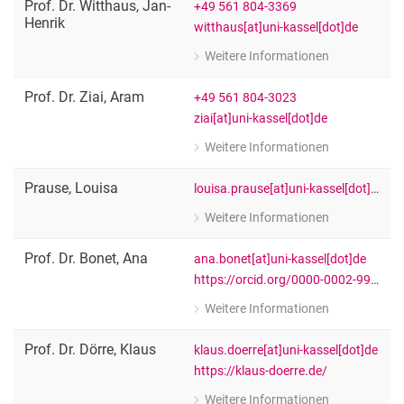
Prof. Dr.
Witthaus
,
Jan-
+49 561 804-3369
Henrik
witthaus[at]uni-kassel[dot]de
Weitere Informationen
zu Prof. Dr. Jan-Henrik Witthaus
Fachgebietsleitung " Literaturwissen
Prof. Dr.
Ziai
,
Aram
+49 561 804-3023
ziai[at]uni-kassel[dot]de
Weitere Informationen
zu Prof. Dr. Aram Ziai
Fachgebietsleitung "Entwicklungspolit
Prause
,
Louisa
louisa.prause[at]uni-kassel[dot]de
Weitere Informationen
zu Louisa Prause
Vertretungsprofessorin
Prof. Dr.
Bonet
,
Ana
ana.bonet[at]uni-kassel[dot]de
https://orcid.org/0000-0002-9991-5475
Weitere Informationen
zu Prof. Dr. Ana Bonet
Gastprofessorin
Prof. Dr.
Dörre
,
Klaus
klaus.doerre[at]uni-kassel[dot]de
https://klaus-doerre.de/
Weitere Informationen