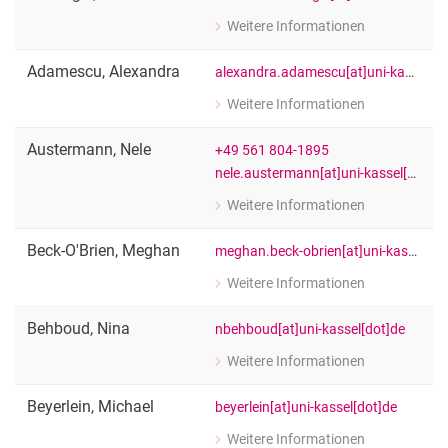
Weitere Informationen
zu Michael Schüngel
[Funktion Platzhalter]
Adamescu
,
Alexandra
alexandra.adamescu[at]uni-kassel[dot]de
Weitere Informationen
zu Alexandra Adamescu
[Funktion Platzhalter]
Austermann
,
Nele
+49 561 804-1895
nele.austermann[at]uni-kassel[dot]de
Weitere Informationen
zu Nele Austermann
[Funktion Platzhalter]
Beck-O'Brien
,
Meghan
meghan.beck-obrien[at]uni-kassel[dot]de
Weitere Informationen
zu Meghan Beck-O'Brien
Wiss. Mitarbeiter:in
Behboud
,
Nina
nbehboud[at]uni-kassel[dot]de
Weitere Informationen
zu Nina Behboud
[Funktion Platzhalter]
Beyerlein
,
Michael
beyerlein[at]uni-kassel[dot]de
Weitere Informationen