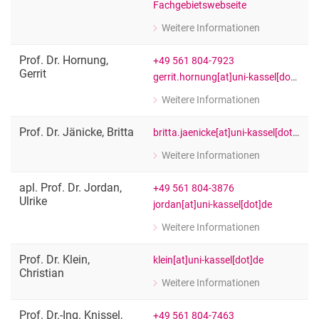
Fachgebietswebseite
Weitere Informationen
zu Prof. Dr. Andra-Ioana Horcea-Milc
Fachgebietsleitung "Cultures of Sustai
Prof. Dr.
Hornung
,
+49 561 804-7923
Gerrit
gerrit.hornung[at]uni-kassel[dot]de
Weitere Informationen
zu Prof. Dr. Gerrit Hornung
Öffentliches Recht, IT-Recht und Umw
Prof. Dr.
Jänicke
,
Britta
britta.jaenicke[at]uni-kassel[dot]de
Weitere Informationen
zu Prof. Dr. Britta Jänicke
FB 06: Architektur, Stadtplanung un
apl. Prof. Dr.
Jordan
,
+49 561 804-3876
Ulrike
jordan[at]uni-kassel[dot]de
Weitere Informationen
zu apl. Prof. Dr. Ulrike Jordan
Solar- und Anlagentechnik (Fach The
Prof. Dr.
Klein
,
klein[at]uni-kassel[dot]de
Christian
Weitere Informationen
zu Prof. Dr. Christian Klein
Fachgebietsleiter Fachgebiet Nachhal
Prof. Dr.-Ing.
Knissel
,
+49 561 804-7463