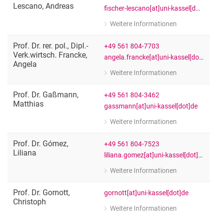
Lescano
,
Andreas
fischer-lescano[at]uni-kassel[dot]de
Weitere Informationen
zu Prof. Dr. Andreas Fischer-Lescano
Fachgebietsleitung "Just Transitions"
Prof. Dr. rer. pol., Dipl.-
+49 561 804-7703
Verk.wirtsch.
Francke
,
angela.francke[at]uni-kassel[dot]de
Angela
Weitere Informationen
zu Prof. Dr. rer. pol., Dipl.-Verk.wirts
Radverkehr und Nahmobilität
Prof. Dr.
Gaßmann
,
+49 561 804-3462
Matthias
gassmann[at]uni-kassel[dot]de
Weitere Informationen
zu Prof. Dr. Matthias Gaßmann
Fachgebietsleitung Hydrologie und St
Prof. Dr.
Gómez
,
+49 561 804-7523
Liliana
liliana.gomez[at]uni-kassel[dot]de
Weitere Informationen
zu Prof. Dr. Liliana Gómez
Professorin für Kunst und Gesellscha
Prof. Dr.
Gornott
,
gornott[at]uni-kassel[dot]de
Christoph
Weitere Informationen
zu Prof. Dr. Christoph Gornott