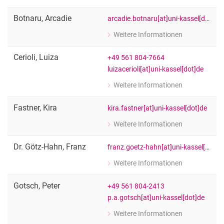
zu Michael Beyerlein
Vertretung im Senat, FB 01: Humanw
Botnaru
,
Arcadie
arcadie.botnaru[at]uni-kassel[dot]de
Weitere Informationen
zu Arcadie Botnaru
[Funktion Platzhalter]
Cerioli
,
Luiza
+49 561 804-7664
luizacerioli[at]uni-kassel[dot]de
Weitere Informationen
zu Luiza Cerioli
Wiss. Mitarbeiter:in
Fastner
,
Kira
kira.fastner[at]uni-kassel[dot]de
Weitere Informationen
zu Kira Fastner
Wiss. Mitarbeiter:in
Dr.
Götz-Hahn
,
Franz
franz.goetz-hahn[at]uni-kassel[dot]de
Weitere Informationen
zu Dr. Franz Götz-Hahn
[Funktion Platzhalter]
Gotsch
,
Peter
+49 561 804-2413
p.a.gotsch[at]uni-kassel[dot]de
Weitere Informationen
zu Peter Gotsch