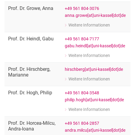
Fachgebietsleitung "Agrarökosystema
Prof. Dr.
Growe
,
Anna
+49 561 804-3076
anna.growe[at]uni-kassel[dot]de
Weitere Informationen
zu Prof. Dr. Anna Growe
Ökonomie der Stadt- und Regionalent
Prof. Dr.
Heindl
,
Gabu
+49 561 804-7177
gabu.heindl[at]uni-kassel[dot]de
Weitere Informationen
zu Prof. Dr. Gabu Heindl
Architektur Stadt Ökonomie (Umbauwi
Prof. Dr.
Hirschberg
,
hirschberg[at]uni-kassel[dot]de
Marianne
Weitere Informationen
zu Prof. Dr. Marianne Hirschberg
Professorin für Behinderung, Inklusio
Prof. Dr.
Hogh
,
Philip
+49 561 804-3548
philip.hogh[at]uni-kassel[dot]de
Weitere Informationen
zu Prof. Dr. Philip Hogh
Fachgebietsleitung »Praktische Philo
Prof. Dr.
Horcea-Milcu
,
+49 561 804-2857
Andra-Ioana
andra.milcu[at]uni-kassel[dot]de