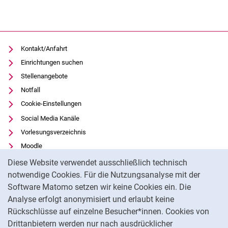
Kontakt/Anfahrt
Einrichtungen suchen
Stellenangebote
Notfall
Cookie-Einstellungen
Social Media Kanäle
Vorlesungsverzeichnis
Moodle
Cookie-Hinweis
Panopto
Diese Website verwendet ausschließlich technisch
Universitätsbibliothek
notwendige Cookies. Für die Nutzungsanalyse mit der
Software Matomo setzen wir keine Cookies ein. Die
Datenschutz
Analyse erfolgt anonymisiert und erlaubt keine
Barrierefreiheit
Rückschlüsse auf einzelne Besucher*innen. Cookies von
Transparenter KI-Einsatz
Drittanbietern werden nur nach ausdrücklicher