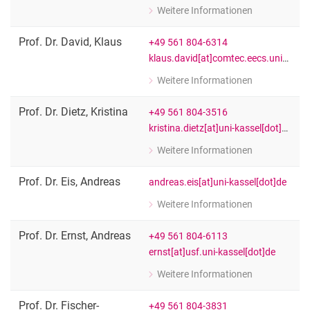
Weitere Informationen
zu Prof. Dr. Anne Lisa Carstensen
Fachgebietsleitung " Globale Politisc
Prof. Dr.
David
,
Klaus
+49 561 804-6314
klaus.david[at]comtec.eecs.uni-kassel[dot]de
Weitere Informationen
zu Prof. Dr. Klaus David
Kommunikationstechnik
Prof. Dr.
Dietz
,
Kristina
+49 561 804-3516
kristina.dietz[at]uni-kassel[dot]de
Weitere Informationen
zu Prof. Dr. Kristina Dietz
Fachgebietsleitung Internationale B
Prof. Dr.
Eis
,
Andreas
andreas.eis[at]uni-kassel[dot]de
Weitere Informationen
zu Prof. Dr. Andreas Eis
FB 05: Gesellschaftswissenschaften
Prof. Dr.
Ernst
,
Andreas
+49 561 804-6113
ernst[at]usf.uni-kassel[dot]de
Weitere Informationen
zu Prof. Dr. Andreas Ernst
Fachgebietsleitung "Umweltsysteman
Prof. Dr.
Fischer-
+49 561 804-3831