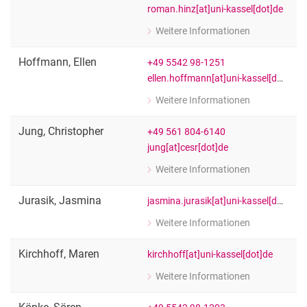
roman.hinz[at]uni-kassel[dot]de
Weitere Informationen
zu Roman Hinz
[Funktion Platzhalter]
Hoffmann
,
Ellen
+49 5542 98-1251
ellen.hoffmann[at]uni-kassel[dot]de
Weitere Informationen
zu Ellen Hoffmann
Wiss. Mitarbeiter:in
Jung
,
Christopher
+49 561 804-6140
jung[at]cesr[dot]de
Weitere Informationen
zu Christopher Jung
[Funktion Platzhalter]
Jurasik
,
Jasmina
jasmina.jurasik[at]uni-kassel[dot]de
Weitere Informationen
zu Jasmina Jurasik
[Funktion Platzhalter]
Kirchhoff
,
Maren
kirchhoff[at]uni-kassel[dot]de
Weitere Informationen
zu Maren Kirchhoff
[Funktion Platzhalter]