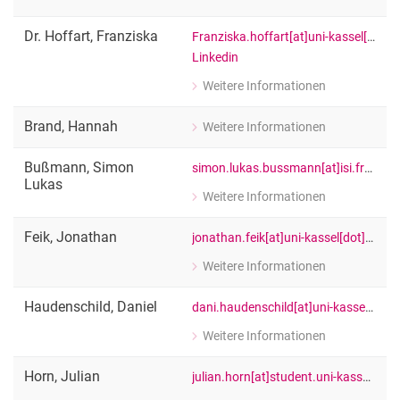
zu Prof. Dr. Klaus Dörre
Gastprofessor für sozial-ökologische 
Dr.
Hoffart
,
Franziska
Franziska.hoffart[at]uni-kassel[dot]de
Linkedin
Weitere Informationen
zu Dr. Franziska Hoffart
Vertretungsprofessur "Transformatio
Brand
,
Hannah
Weitere Informationen
zu Hannah Brand
[Funktion Platzhalter]
Bußmann
,
Simon
simon.lukas.bussmann[at]isi.fraunhofer[dot]de
Lukas
Weitere Informationen
zu Simon Lukas Bußmann
[Funktion Platzhalter]
Feik
,
Jonathan
jonathan.feik[at]uni-kassel[dot]de
Weitere Informationen
zu Jonathan Feik
[Funktion Platzhalter]
Haudenschild
,
Daniel
dani.haudenschild[at]uni-kassel[dot]de
Weitere Informationen
zu Daniel Haudenschild
[Funktion Platzhalter]
Horn
,
Julian
julian.horn[at]student.uni-kassel[dot]de