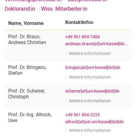
Gastprofessor:innen
Doktorand:in
Wiss. Mitarbeiter:in
Vorstand & Direktorium
Geschäftsstelle
Kontaktinfos
Name, Vorname
Dezentrale Frauen*- und Gleichstellungsbeauftragte
Prof. Dr.
Braun
,
+49 561 804-7406
Meilensteine
Andreas Christian
andreas.braun[at]uni-kassel[dot]de
Weitere Informationen
zu Prof. Dr. Andreas Christian Braun
Fachgebietsleitung Human-Environme
Prof. Dr.
Bringezu
,
bringezu[at]uni-kassel[dot]de
Stefan
Weitere Informationen
zu Prof. Dr. Stefan Bringezu
Alumnus
Prof. Dr.
Scherrer
,
scherrer[at]uni-kassel[dot]de
Christoph
Weitere Informationen
zu Prof. Dr. Christoph Scherrer
Alumnus
Prof. Dr.-Ing.
Altrock
,
+49 561 804-3225
Uwe
altrock[at]asl.uni-kassel[dot]de
Weitere Informationen
zu Prof. Dr.-Ing. Uwe Altrock