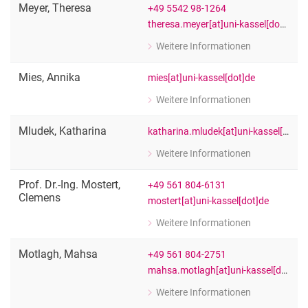
Meyer
,
Theresa
+49 5542 98-1264
theresa.meyer[at]uni-kassel[dot]de
Weitere Informationen
zu Theresa Meyer
Wiss. Mitarbeiter:in
Mies
,
Annika
mies[at]uni-kassel[dot]de
Weitere Informationen
zu Annika Mies
Graduiertenzentrum für Umweltforsc
Mludek
,
Katharina
katharina.mludek[at]uni-kassel[dot]de
Weitere Informationen
zu Katharina Mludek
Wiss. Mitarbeiter:in
Prof. Dr.-Ing.
Mostert
,
+49 561 804-6131
Clemens
mostert[at]uni-kassel[dot]de
Weitere Informationen
zu Prof. Dr.-Ing. Clemens Mostert
Wiss. Mitarbeiter:in
Motlagh
,
Mahsa
+49 561 804-2751
mahsa.motlagh[at]uni-kassel[dot]de
Weitere Informationen
zu Mahsa Motlagh