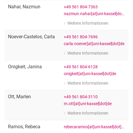
Wiss. Mitarbeiter:in
Nahar
,
Nazmun
+49 561 804-7363
nazmun.nahar[at]uni-kassel[dot]de
Weitere Informationen
zu Nazmun Nahar
Wissenschaftliche Mitarbeiterin
Noever-Castelos
,
Carla
+49 561 804-7696
carla.noever[at]uni-kassel[dot]de
Weitere Informationen
zu Carla Noever-Castelos
Wiss. Mitarbeiter:in
Onigkeit
,
Janina
+49 561 804-6128
onigkeit[at]uni-kassel[dot]de
Weitere Informationen
zu Janina Onigkeit
[Funktion Platzhalter]
Ott
,
Marlen
+49 561 804-3110
m.ott[at]uni-kassel[dot]de
Weitere Informationen
zu Marlen Ott
[Funktion Platzhalter]
Ramos
,
Rebeca
rebecaramos[at]uni-kassel[dot]de