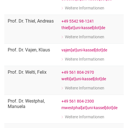
Weitere Informationen
zu Prof. Dr. phil. habil. Oliver Sträter
Arbeits- und Organisationspsycholog
Prof. Dr.
Thiel
,
Andreas
+49 5542 98-1241
thiel[at]uni-kassel[dot]de
Weitere Informationen
zu Prof. Dr. Andreas Thiel
Fachgebietsleiter Internationale Agr
Prof. Dr.
Vajen
,
Klaus
vajen[at]uni-kassel[dot]de
Weitere Informationen
zu Prof. Dr. Klaus Vajen
FB 15: Maschinenbau, Leiter des Fach
Prof. Dr.
Welti
,
Felix
+49 561 804-2970
welti[at]uni-kassel[dot]de
Weitere Informationen
zu Prof. Dr. Felix Welti
Fachgebietsleitung "Sozial- und Gesun
Prof. Dr.
Westphal
,
+49 561 804-2300
Manuela
mwestphal[at]uni-kassel[dot]de
Weitere Informationen
zu Prof. Dr. Manuela Westphal
Professorin für Sozialisation mit dem