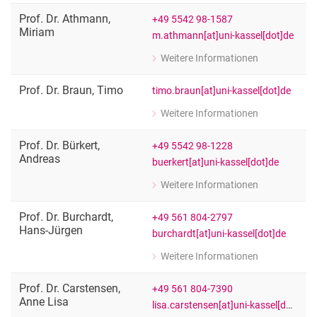
Fachgebietsleitung Stadterneuerung 
Prof. Dr.
Athmann
,
+49 5542 98-1587
Miriam
m.athmann[at]uni-kassel[dot]de
Weitere Informationen
zu Prof. Dr. Miriam Athmann
Fachgebietsleiterin Ökologischer Lan
Prof. Dr.
Braun
,
Timo
timo.braun[at]uni-kassel[dot]de
Weitere Informationen
zu Prof. Dr. Timo Braun
Fachgebietsleitung Projektmanagemen
Prof. Dr.
Bürkert
,
+49 5542 98-1228
Andreas
buerkert[at]uni-kassel[dot]de
Weitere Informationen
zu Prof. Dr. Andreas Bürkert
Fachgebietsleitung " Ökologischer P
Prof. Dr.
Burchardt
,
+49 561 804-2797
Hans-Jürgen
burchardt[at]uni-kassel[dot]de
Weitere Informationen
zu Prof. Dr. Hans-Jürgen Burchardt
Fachgebietsleitung "Internationale un
Prof. Dr.
Carstensen
,
+49 561 804-7390
Anne Lisa
lisa.carstensen[at]uni-kassel[dot]de