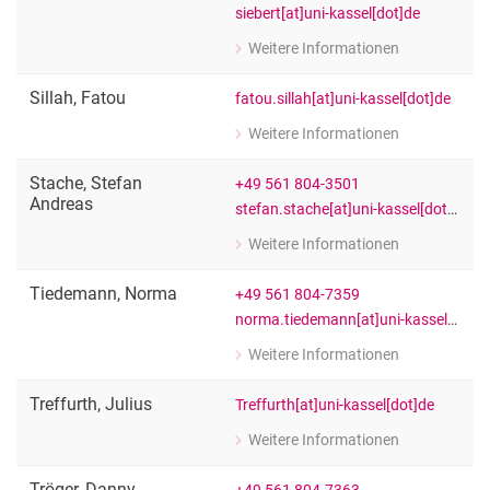
siebert[at]uni-kassel[dot]de
Weitere Informationen
zu Nele Siebert
Wiss. Mitarbeiter:in
Sillah
,
Fatou
fatou.sillah[at]uni-kassel[dot]de
Weitere Informationen
zu Fatou Sillah
[Funktion Platzhalter]
Stache
,
Stefan
+49 561 804-3501
Andreas
stefan.stache[at]uni-kassel[dot]de
Weitere Informationen
zu Stefan Andreas Stache
Wiss. Mitarbeiter:in
Tiedemann
,
Norma
+49 561 804-7359
norma.tiedemann[at]uni-kassel[dot]de
Weitere Informationen
zu Norma Tiedemann
Wiss. Mitarbeiter:in
Treffurth
,
Julius
Treffurth[at]uni-kassel[dot]de
Weitere Informationen
zu Julius Treffurth
Graduiertenkolleg JUST
Tröger
,
Danny