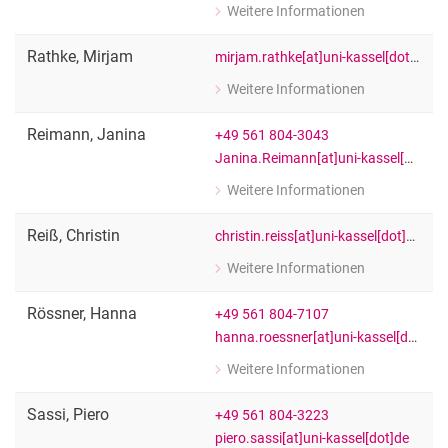
Weitere Informationen
zu Rebeca Ramos
Wiss. Mitarbeiter:in
Rathke
,
Mirjam
mirjam.rathke[at]uni-kassel[dot]de
Weitere Informationen
zu Mirjam Rathke
[Funktion Platzhalter]
Reimann
,
Janina
+49 561 804-3043
Janina.Reimann[at]uni-kassel[dot]de
Weitere Informationen
zu Janina Reimann
[Funktion Platzhalter]
Reiß
,
Christin
christin.reiss[at]uni-kassel[dot]de
Weitere Informationen
zu Christin Reiß
[Funktion Platzhalter]
Rössner
,
Hanna
+49 561 804-7107
hanna.roessner[at]uni-kassel[dot]de
Weitere Informationen
zu Hanna Rössner
Wiss. Mitarbeiter:in
Sassi
,
Piero
+49 561 804-3223
piero.sassi[at]uni-kassel[dot]de