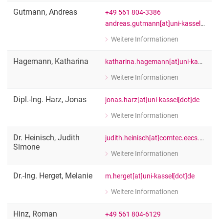
Wiss. Mitarbeiter:in
Gutmann
,
Andreas
+49 561 804-3386
andreas.gutmann[at]uni-kassel[dot]de
Weitere Informationen
zu Andreas Gutmann
[Funktion Platzhalter]
Hagemann
,
Katharina
katharina.hagemann[at]uni-kassel[dot]de
Weitere Informationen
zu Katharina Hagemann
[Funktion Platzhalter]
Dipl.-Ing.
Harz
,
Jonas
jonas.harz[at]uni-kassel[dot]de
Weitere Informationen
zu Dipl.-Ing. Jonas Harz
[Funktion Platzhalter]
Dr.
Heinisch
,
Judith
judith.heinisch[at]comtec.eecs.uni-kassel[dot]de
Simone
Weitere Informationen
zu Dr. Judith Simone Heinisch
[Funktion Platzhalter]
Dr.-Ing.
Herget
,
Melanie
m.herget[at]uni-kassel[dot]de
Weitere Informationen
zu Dr.-Ing. Melanie Herget
[Funktion Platzhalter]
Hinz
,
Roman
+49 561 804-6129