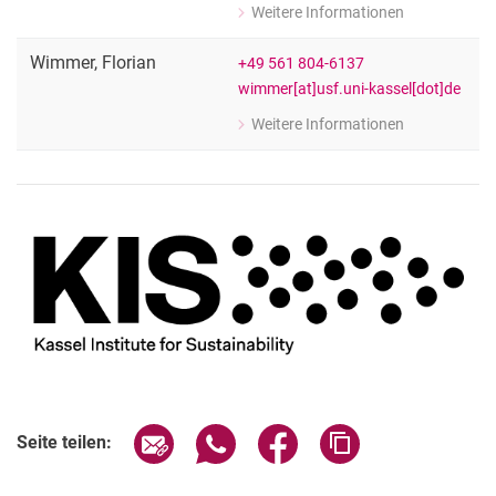
Weitere Informationen
zu PD Dr. Martin Wiehle
Wiss. Mitarbeiter:in
Wimmer
,
Florian
+49 561 804-6137
wimmer[at]usf.uni-kassel[dot]de
Weitere Informationen
zu Florian Wimmer
[Funktion Platzhalter]
Seite über E-Mail teilen
Seite über WhatsApp teilen (exter
Seite über Facebook teile
Adresse der Seite
Seite teilen: