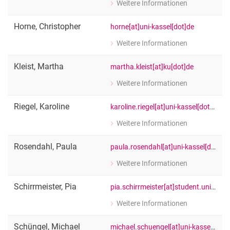
Weitere Informationen
zu Julian Horn
[Funktion Platzhalter]
Horne
,
Christopher
horne[at]uni-kassel[dot]de
Weitere Informationen
zu Christopher Horne
[Funktion Platzhalter]
Kleist
,
Martha
martha.kleist[at]ku[dot]de
Weitere Informationen
zu Martha Kleist
[Funktion Platzhalter]
Riegel
,
Karoline
karoline.riegel[at]uni-kassel[dot]de
Weitere Informationen
zu Karoline Riegel
[Funktion Platzhalter]
Rosendahl
,
Paula
paula.rosendahl[at]uni-kassel[dot]de
Weitere Informationen
zu Paula Rosendahl
[Funktion Platzhalter]
Schirrmeister
,
Pia
pia.schirrmeister[at]student.uni-kassel[dot]de
Weitere Informationen
zu Pia Schirrmeister
[Funktion Platzhalter]
Schüngel
,
Michael
michael.schuengel[at]uni-kassel[dot]de