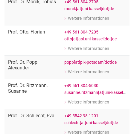
Prof. Dr.
Morck
,
Tobias
+49 561 804-2795
morck[at]uni-kassel[dot]de
Weitere Informationen
zu Prof. Dr. Tobias Morck
Fachgebietsleitung "Siedlungswasser
Prof.
Otto
,
Florian
+49 561 804-7205
otto[at]asl.uni-kassel[dot]de
Weitere Informationen
zu Prof. Florian Otto
Landschaftsarchitektur|Technik
Prof. Dr.
Popp
,
popp[at]pik-potsdam[dot]de
Alexander
Weitere Informationen
zu Prof. Dr. Alexander Popp
Fachgebietsleitung " Nachhaltige La
Prof. Dr.
Ritzmann
,
+49 561 804-5030
Susanne
susanne.ritzmann[at]uni-kassel[dot]de
Weitere Informationen
zu Prof. Dr. Susanne Ritzmann
Fachgebietsleitung " Nachhaltige Pro
Prof. Dr.
Schlecht
,
Eva
+49 5542 98-1201
schlecht[at]uni-kassel[dot]de
Weitere Informationen