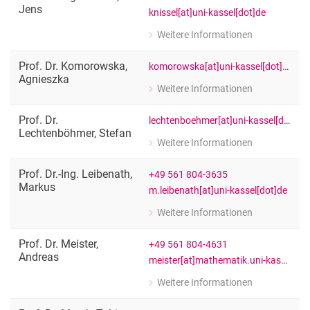
Jens
knissel[at]uni-kassel[dot]de
Weitere Informationen
zu Prof. Dr.-Ing. Jens Knissel
Fachgebiet Technische Gebäudeausr
Prof. Dr.
Komorowska
,
komorowska[at]uni-kassel[dot]de
Agnieszka
Weitere Informationen
zu Prof. Dr. Agnieszka Komorowska
Fachgebietsleitung Literaturwissens
Prof. Dr.
lechtenboehmer[at]uni-kassel[dot]de
Lechtenböhmer
,
Stefan
Weitere Informationen
zu Prof. Dr. Stefan Lechtenböhmer
Fachgebietsleitung " Sustainable Tec
Prof. Dr.-Ing.
Leibenath
,
+49 561 804-3635
Markus
m.leibenath[at]uni-kassel[dot]de
Weitere Informationen
zu Prof. Dr.-Ing. Markus Leibenath
Landschaftsplanung und Kommunika
Prof. Dr.
Meister
,
+49 561 804-4631
Andreas
meister[at]mathematik.uni-kassel[dot]de
Weitere Informationen
zu Prof. Dr. Andreas Meister
Numerik partieller Differentialgleichu