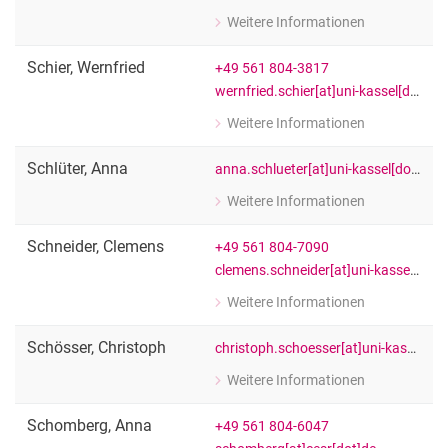
Weitere Informationen
zu Piero Sassi
Wiss. Mitarbeiter:in
Schier
,
Wernfried
+49 561 804-3817
wernfried.schier[at]uni-kassel[dot]de
Weitere Informationen
zu Wernfried Schier
Wiss. Mitarbeiter:in
Schlüter
,
Anna
anna.schlueter[at]uni-kassel[dot]de
Weitere Informationen
zu Anna Schlüter
[Funktion Platzhalter]
Schneider
,
Clemens
+49 561 804-7090
clemens.schneider[at]uni-kassel[dot]de
Weitere Informationen
zu Clemens Schneider
Wissenschaftlicher Mitarbeiter
Schösser
,
Christoph
christoph.schoesser[at]uni-kassel[dot]de
Weitere Informationen
zu Christoph Schösser
[Funktion Platzhalter]
Schomberg
,
Anna
+49 561 804-6047