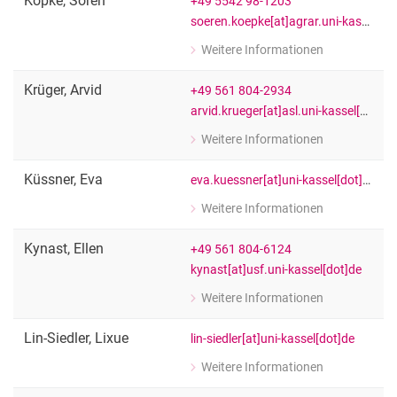
Köpke
,
Sören
+49 5542 98-1203
soeren.koepke[at]agrar.uni-kassel[dot]de
Weitere Informationen
zu Sören Köpke
Wiss. Mitarbeiter:in
Krüger
,
Arvid
+49 561 804-2934
arvid.krueger[at]asl.uni-kassel[dot]de
Weitere Informationen
zu Arvid Krüger
Wiss. Mitarbeiter:in
Küssner
,
Eva
eva.kuessner[at]uni-kassel[dot]de
Weitere Informationen
zu Eva Küssner
Wiss. Mitarbeiter:in
Kynast
,
Ellen
+49 561 804-6124
kynast[at]usf.uni-kassel[dot]de
Weitere Informationen
zu Ellen Kynast
[Funktion Platzhalter]
Lin-Siedler
,
Lixue
lin-siedler[at]uni-kassel[dot]de
Weitere Informationen
zu Lixue Lin-Siedler
[Funktion Platzhalter]