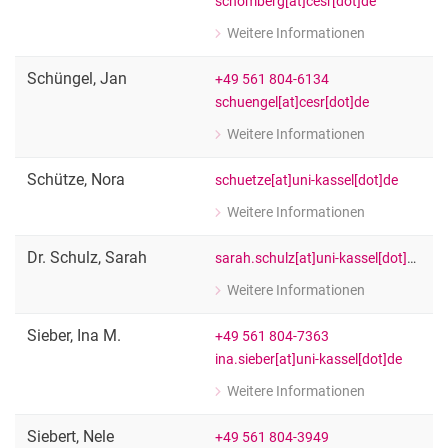
schomberg[at]cesr[dot]de
Weitere Informationen
zu Anna Schomberg
Wiss. Mitarbeiter:in
Schüngel
,
Jan
+49 561 804-6134
schuengel[at]cesr[dot]de
Weitere Informationen
zu Jan Schüngel
[Funktion Platzhalter]
Schütze
,
Nora
schuetze[at]uni-kassel[dot]de
Weitere Informationen
zu Nora Schütze
Wiss. Mitarbeiter:in
Dr.
Schulz
,
Sarah
sarah.schulz[at]uni-kassel[dot]de
Weitere Informationen
zu Dr. Sarah Schulz
[Funktion Platzhalter]
Sieber
,
Ina M.
+49 561 804-7363
ina.sieber[at]uni-kassel[dot]de
Weitere Informationen
zu Ina M. Sieber
Wiss. Mitarbeiterin
Siebert
,
Nele
+49 561 804-3949