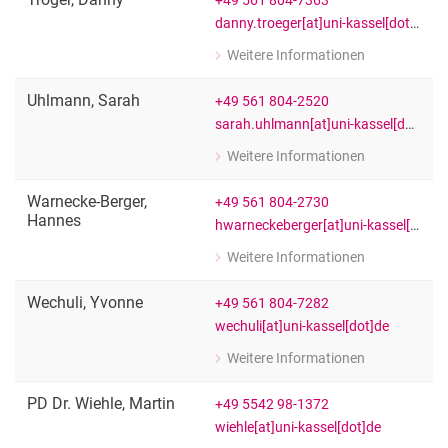
+49 561 804-7363
danny.troeger[at]uni-kassel[dot]de
Weitere Informationen
zu Danny Tröger
[Funktion Platzhalter]
Uhlmann
,
Sarah
+49 561 804-2520
sarah.uhlmann[at]uni-kassel[dot]de
Weitere Informationen
zu Sarah Uhlmann
Wiss. Mitarbeiter:in
Warnecke-Berger
,
+49 561 804-2730
Hannes
hwarneckeberger[at]uni-kassel[dot]de
Weitere Informationen
zu Hannes Warnecke-Berger
[Funktion Platzhalter]
Wechuli
,
Yvonne
+49 561 804-7282
wechuli[at]uni-kassel[dot]de
Weitere Informationen
zu Yvonne Wechuli
Wiss. Mitarbeiter:in
PD Dr.
Wiehle
,
Martin
+49 5542 98-1372
wiehle[at]uni-kassel[dot]de