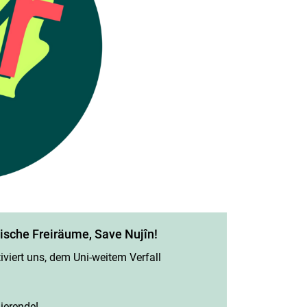
tische Freiräume, Save Nujîn!
viert uns, dem Uni-weitem Verfall
ierende!