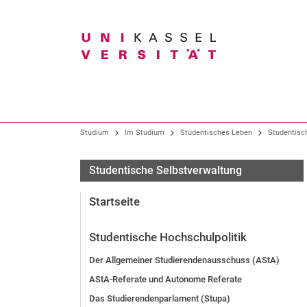
Suchbegriff
Unser Profil
Studium im Überblick
Forschung im Überblick
Studium
Im Studium
Studentisches Leben
Studentisc
Organisation
Alle Studiengänge
Forschungsschwerpunkte
Studentische Selbstverwaltung
Präsidium
Bachelor-Studiengänge
Forschungs- und Graduiertenförderung
Startseite
Gremien
Lehramtsstudium
Fachbereiche und Institute
Studiengänge der Kunsthochschule
Studentische Hochschulpolitik
Wissens- und Technologietransfer
Hochschulverwaltung
Master-Studiengänge
Der Allgemeiner Studierendenausschuss (AStA)
Zentrale Einrichtungen
Neue Studienangebote
AStA-Referate und Autonome Referate
Bürgeruni / Gasthörendenprogramm
Das Studierendenparlament (Stupa)
Arbeitgeberin