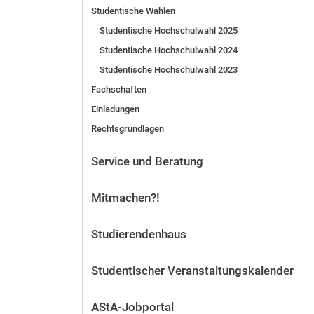
Studentische Wahlen
Vor der Bewerbung
Stellenangebote
Studentische Hochschulwahl 2025
Nach der Bewerbung
Studentische Hochschulwahl 2024
Alum­ni und Freunde
Studentische Hochschulwahl 2023
Im Studium
Fachschaften
Kontakt und Standorte
Einladungen
Kontakt und Beratung
Rechtsgrundlagen
Service und Beratung
Mitmachen?!
Studierendenhaus
Studentischer Veranstaltungskalender
AStA-Jobportal