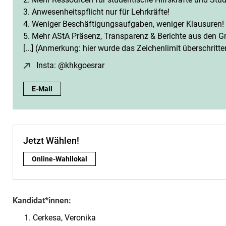
3. Anwesenheitspflicht nur für Lehrkräfte!
4. Weniger Beschäftigungsaufgaben, weniger Klausuren!
5. Mehr AStA Präsenz, Transparenz & Berichte aus den G
[...] (Anmerkung: hier wurde das Zeichenlimit überschritte
Insta: @khkgoesrar
(öffnet neues Fenster)
Solidarität mit der Kunsthochschule, mehr studentische Frei
E-Mail
Jetzt Wählen!
Jetzt Wählen!:
Online-Wahllokal
Kandidat*innen:
Cerkesa, Veronika