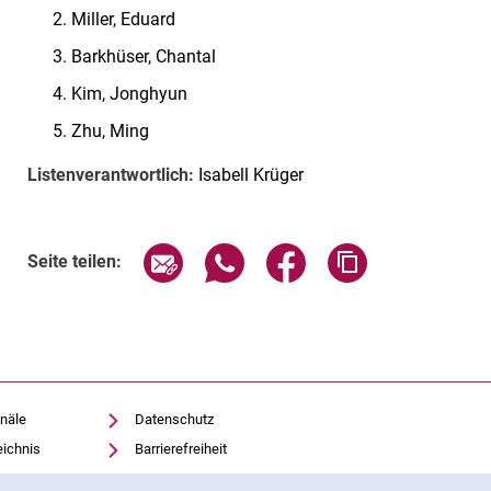
Miller, Eduard
Barkhüser, Chantal
Kim, Jonghyun
Zhu, Ming
Listenverantwortlich:
Isabell Krüger
Seite über E-Mail teilen
Seite über WhatsApp teilen (exte
Seite über Facebook teil
Adresse der Sei
Seite teilen:
näle
Datenschutz
eichnis
Barrierefreiheit
Transparenter KI-Einsatz