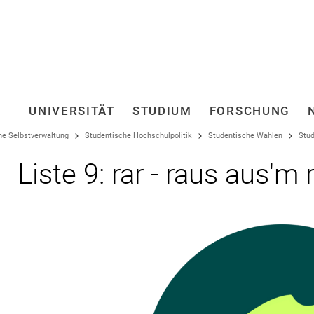
Springe direkt zu: Inhalt
Springe direkt zu: Suche
Springe direkt zu: Hauptnav
Suchmas
UNIVERSITÄT
STUDIUM
FORSCHUNG
Hochschule fü
he Selbstverwaltung
Studentische Hochschulpolitik
Studentische Wahlen
Stud
Liste 9: rar - raus aus'm