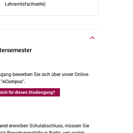
Lehramtsfachseite)
Nach oben
tersemester
ngang bewerben Sie sich über unser Online-
l
"eCampus".
mich für diesen Studiengang?
land
erworben Schulabschluss, müssen Sie
rale Bewertungsstelle in Berlin,
uni-assist,