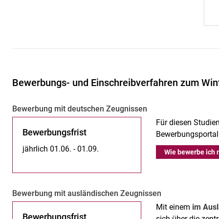
Bewerbungs- und Einschreibverfahren zum Win
Be­wer­bung mit deut­schen Zeug­nis­sen
Für diesen Studie
Bewerbungsfrist
Bewerbungsporta
jährlich 01.06. - 01.09.
Wie bewerbe ich 
Be­wer­bung mit aus­­län­­di­­schen Zeu­g­­nis­­sen
Mit einem
im Aus
Be­wer­bungs­frist
sich über die zent