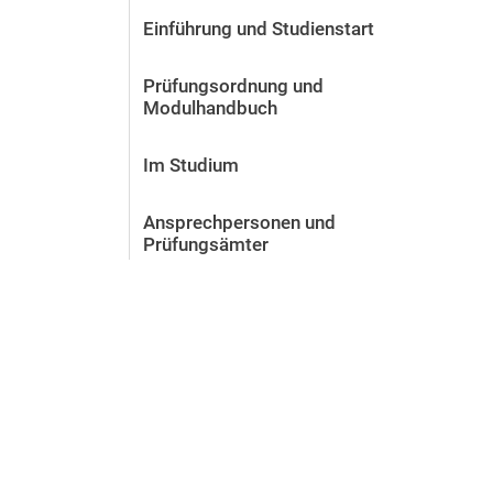
Vor der Bewerbung
Einführung und Studienstart
Stellenangebote
Nach der Bewerbung
Prüfungsordnung und
Alum­ni und Freunde
Modulhandbuch
Im Studium
Kontakt und Standorte
Im Studium
Kontakt und Beratung
Ansprechpersonen und
Prüfungsämter