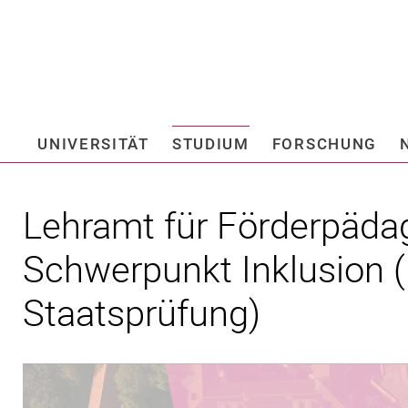
Springe direkt zu: Inhalt
Springe direkt zu: Suche
Springe direkt zu: Hauptnav
Suchmas
UNIVERSITÄT
STUDIUM
FORSCHUNG
Hochschule fü
Lehramt für Förderpäda
Schwerpunkt Inklusion (
Staatsprüfung)