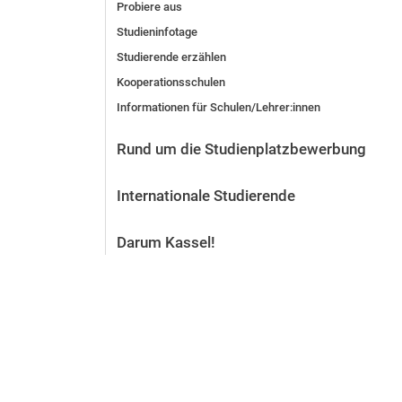
Probiere aus
Vor der Bewerbung
Studieninfotage
Stellenangebote
Studierende erzählen
Nach der Bewerbung
Kooperationsschulen
Alum­ni und Freunde
Informationen für Schulen/Lehrer:innen
Im Studium
Kontakt und Standorte
Rund um die Studienplatzbewerbung
Kontakt und Beratung
Internationale Studierende
Darum Kassel!