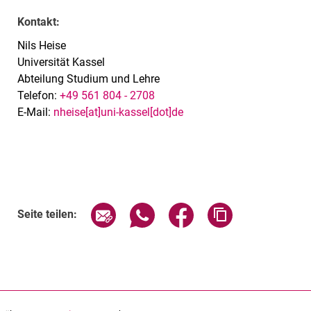
Kontakt:
Nils Heise
Universität Kassel
Abteilung Studium und Lehre
Telefon:
+49 561 804 - 2708
E-Mail:
nheise[at]uni-kassel[dot]de
Verwandte Links
Seite über E-Mail teilen
Seite über WhatsApp teilen (exte
Seite über Facebook teil
Adresse der Sei
Seite teilen: