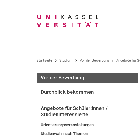
Suchbegriff
Unser Profil
Studium im Überblick
Forschung im Überblick
Startseite
Studium
Vor der Bewerbung
Angebote für Sc
Organisation
Alle Studiengänge
Forschungsschwerpunkte
Vor der Bewerbung
Präsidium
Bachelor-Studiengänge
Forschungs- und Graduiertenförderung
Durchblick bekommen
Gremien
Lehramtsstudium
Fachbereiche und Institute
Studiengänge der Kunsthochschule
Angebote für Schüler:innen /
Wissens- und Technologietransfer
Hochschulverwaltung
Master-Studiengänge
Studieninteressierte
Zentrale Einrichtungen
Neue Studienangebote
Orientierungsveranstaltungen
Bürgeruni / Gasthörendenprogramm
Studienwahl nach Themen
Arbeitgeberin