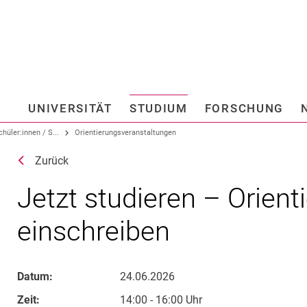
Springe direkt zu: Inhalt
Springe direkt zu: Suche
Springe direkt zu: Hauptnav
Suchmas
UNIVERSITÄT
STUDIUM
FORSCHUNG
Hochschule fü
hüler:innen / S...
Orientierungsveranstaltungen
Zurück
Jetzt studieren – Orient
einschreiben
Datum:
24.06.2026
Zeit:
14:00 - 16:00 Uhr