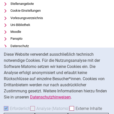
Stellenangebote
Cookie-Einstellungen
Vorlesungsverzeichnis
Uni-Bibliothek
Moodle
Panopto
Datenschutz
Cookie-Hinweis
Barrierefreiheit
Diese Website verwendet ausschließlich technisch
Transparenter KI-Einsatz
notwendige Cookies. Für die Nutzungsanalyse mit der
Software Matomo setzen wir keine Cookies ein. Die
Impressum
Analyse erfolgt anonymisiert und erlaubt keine
Externer Link: Universität Kassel auf
Facebook
(öffnet neues Fenster)
Rückschlüsse auf einzelne Besucher*innen. Cookies von
Externer Link: Universität Kassel auf
Youtube
(öffnet neues Fenster)
Drittanbietern werden nur nach ausdrücklicher
Zustimmung gesetzt. Weitere Informationen hierzu finden
Externer Link: Universität Kassel auf
Instagram
(öffnet neues Fenster)
Sie in unseren
Datenschutzhinweisen
.
Na
Erforderlich
Erforderliche Cookies akzeptieren
Analyse (Matomo)
Analyse-Cookies akzepti
Externe Inhalte
: Exte