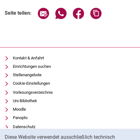
Seite über E-Mail teilen
Seite über WhatsApp teilen (exter
Seite über Facebook teile
Adresse der Seite
Seite teilen:
Kontakt & Anfahrt
Einrichtungen suchen
Stellenangebote
Cookie-Einstellungen
Vorlesungsverzeichnis
Uni-Bibliothek
Moodle
Panopto
Datenschutz
Cookie-Hinweis
Barrierefreiheit
Diese Website verwendet ausschließlich technisch