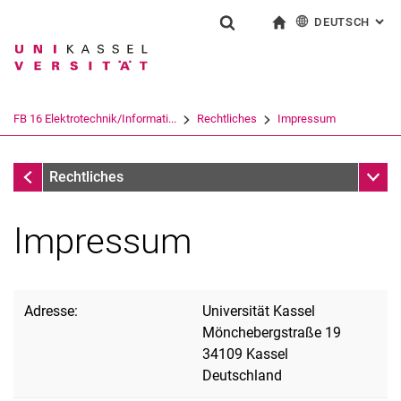
DEUTSCH
: AL
Springe direkt zu: Inhalt
Springe direkt zu: Suche
Springe direkt zu: Hauptnav
zur Startseite
Suchformular
Suchbegriff
English
Suchmaschine
FB 16 Elektrotechnik/Informati...
Rechtliches
Impressum
Suchen (öffnet externen Link in einem 
FB 16 Elektrotechnik/Informatik
Unter
Rechtliches
Impressum
Adresse:
Universität Kassel
Mönchebergstraße 19
34109 Kassel
Deutschland