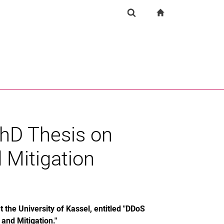
igation
zur Startseite
Suchformular
chine
Suchen (öffnet externen Link in einem neuen Fenst
hD Thesis on
Mitigation
 the University of Kassel, entitled "DDoS
and Mitigation."