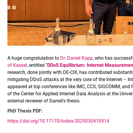
A huge congratulation to
Dr. Daniel Kopp
, who has successf
of Kassel
, entitled "
DDoS Equilibrium: Internet Measurement
research, done jointly with DE-CIX, has contributed substant
mitigating DDoS attacks at the very core of the Internet – I
appeared at top conferences like IMC, CCS, SIGCOMM, and 
of the Center for Applied Internet Data Analysis at the Unive
external reviewer of Daniel's thesis.
PhD Thesis PDF:
https://doi.org/10.17170/kobra-2025030410914