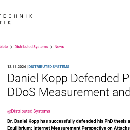
Springe direkt zu: Inhalt
Springe direkt zu: Suche
Springe direkt zu: Hauptnav
Suchmas
biete
Distributed Systems
News
13.11.2024 |
DISTRIBUTED SYSTEMS
Daniel Kopp Defended P
DDoS Measurement and 
@Distributed Systems
Dr. Daniel Kopp has successfully defended his PhD thesis at
Equilibrium: Internet Measurement Perspective on Attacks 