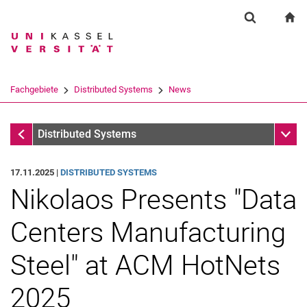
Springe direkt zu: Inhalt
Springe direkt zu: Suche
Springe direkt zu: Hauptnav
zu
Suchformul
Suchbegriff
Suchmaschine
Fachgebiete
Distributed Systems
News
Suchen (öffnet externen Link in einem 
News
Unter
Distributed Systems
17.11.2025 |
DISTRIBUTED SYSTEMS
Nikolaos Presents "Data
Centers Manufacturing
Steel" at ACM HotNets
2025