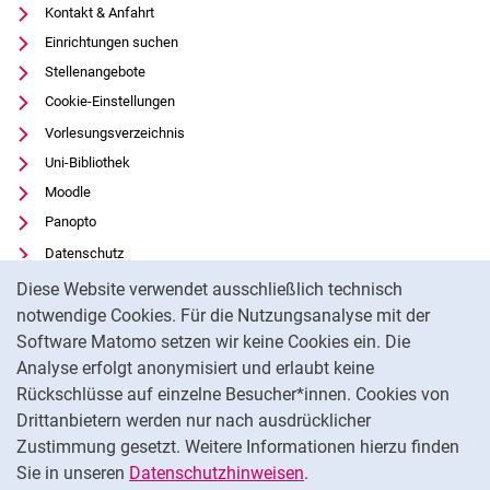
Kontakt & Anfahrt
Einrichtungen suchen
Stellenangebote
Cookie-Einstellungen
Vorlesungsverzeichnis
Uni-Bibliothek
Moodle
Panopto
Datenschutz
Cookie-Hinweis
Barrierefreiheit
Diese Website verwendet ausschließlich technisch
Transparenter KI-Einsatz
notwendige Cookies. Für die Nutzungsanalyse mit der
Software Matomo setzen wir keine Cookies ein. Die
Impressum
Analyse erfolgt anonymisiert und erlaubt keine
Externer Link: Universität Kassel auf
Facebook
(öffnet neues Fenster)
Rückschlüsse auf einzelne Besucher*innen. Cookies von
Externer Link: Universität Kassel auf
Youtube
(öffnet neues Fenster)
Drittanbietern werden nur nach ausdrücklicher
Zustimmung gesetzt. Weitere Informationen hierzu finden
Externer Link: Universität Kassel auf
Instagram
(öffnet neues Fenster)
Sie in unseren
Datenschutzhinweisen
.