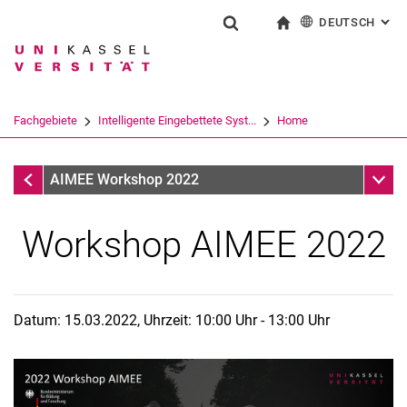
DEUTSCH
: AL
Springe direkt zu: Inhalt
Springe direkt zu: Suche
Springe direkt zu: Hauptnav
zur Startseite
Suchformular
Suchbegriff
English
Suchmaschine
Fachgebiete
Intelligente Eingebettete Syst...
Home
Suchen (öffnet externen Link in einem 
Fachgebiete
Unter
AIMEE Workshop 2022
Workshop AIMEE 2022
Datum: 15.03.2022, Uhrzeit: 10:00 Uhr - 13:00 Uhr