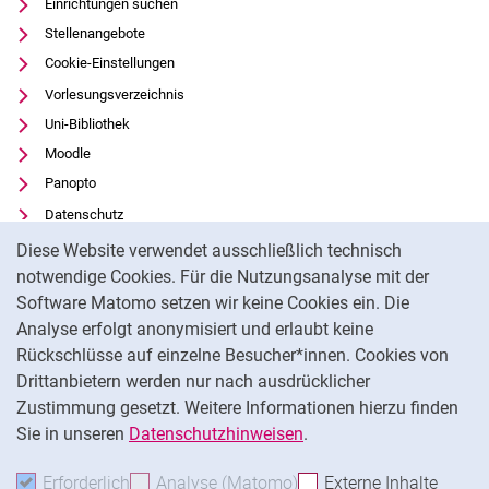
Einrichtungen suchen
Stellenangebote
Cookie-Einstellungen
Vorlesungsverzeichnis
Uni-Bibliothek
Moodle
Panopto
Datenschutz
Cookie-Hinweis
Barrierefreiheit
Diese Website verwendet ausschließlich technisch
Transparenter KI-Einsatz
notwendige Cookies. Für die Nutzungsanalyse mit der
Software Matomo setzen wir keine Cookies ein. Die
Impressum
Analyse erfolgt anonymisiert und erlaubt keine
Externer Link: Universität Kassel auf
Facebook
(öffnet neues Fenster)
Rückschlüsse auf einzelne Besucher*innen. Cookies von
Externer Link: Universität Kassel auf
Youtube
(öffnet neues Fenster)
Drittanbietern werden nur nach ausdrücklicher
Zustimmung gesetzt. Weitere Informationen hierzu finden
Externer Link: Universität Kassel auf
Instagram
(öffnet neues Fenster)
Sie in unseren
Datenschutzhinweisen
.
Na
Erforderlich
Erforderliche Cookies akzeptieren
Analyse (Matomo)
Analyse-Cookies akzepti
Externe Inhalte
: Exte