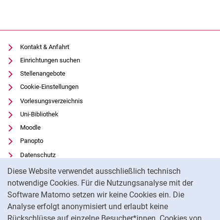
Kontakt & Anfahrt
Einrichtungen suchen
Stellenangebote
Cookie-Einstellungen
Vorlesungsverzeichnis
Uni-Bibliothek
Moodle
Panopto
Datenschutz
Cookie-Hinweis
Barrierefreiheit
Diese Website verwendet ausschließlich technisch
Transparenter KI-Einsatz
notwendige Cookies. Für die Nutzungsanalyse mit der
Software Matomo setzen wir keine Cookies ein. Die
Impressum
Analyse erfolgt anonymisiert und erlaubt keine
Externer Link: Universität Kassel auf
Facebook
(öffnet neues Fenster)
Rückschlüsse auf einzelne Besucher*innen. Cookies von