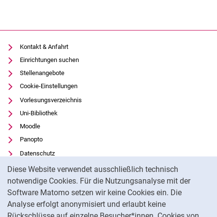
Kontakt & Anfahrt
Einrichtungen suchen
Stellenangebote
Cookie-Einstellungen
Vorlesungsverzeichnis
Uni-Bibliothek
Moodle
Panopto
Datenschutz
Cookie-Hinweis
Barrierefreiheit
Diese Website verwendet ausschließlich technisch
Transparenter KI-Einsatz
notwendige Cookies. Für die Nutzungsanalyse mit der
Software Matomo setzen wir keine Cookies ein. Die
Impressum
Analyse erfolgt anonymisiert und erlaubt keine
Externer Link: Universität Kassel auf
Facebook
(öffnet neues Fenster)
Rückschlüsse auf einzelne Besucher*innen. Cookies von