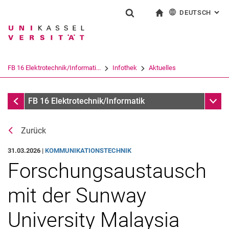
DEUTSCH
: AL
Springe direkt zu: Inhalt
Springe direkt zu: Suche
Springe direkt zu: Hauptnav
zur Startseite
Suchformular
Suchbegriff
English
Suchmaschine
FB 16 Elektrotechnik/Informati...
Infothek
Aktuelles
Suchen (öffnet externen Link in einem 
Aktuelles
Unter
FB 16 Elektrotechnik/Informatik
Zurück
31.03.2026 |
KOMMUNIKATIONSTECHNIK
Forschungsaustausch
mit der Sunway
University Malaysia