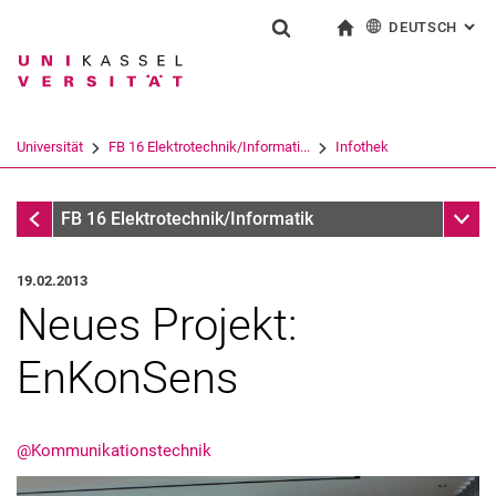
DEUTSCH
: AL
Springe direkt zu: Inhalt
Springe direkt zu: Suche
Springe direkt zu: Hauptnav
zur Startseite
Suchformular
Suchbegriff
English
Suchmaschine
Universität
FB 16 Elektrotechnik/Informati...
Infothek
Suchen (öffnet externen Link in einem 
Infothek
Unter
FB 16 Elektrotechnik/Informatik
19.02.2013
Neues Projekt:
EnKonSens
@Kommunikationstechnik