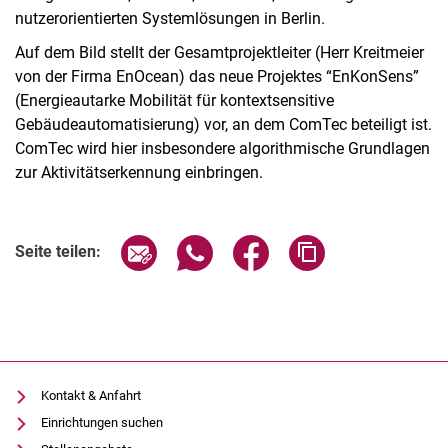
nutzerorientierten Systemlösungen in Berlin.
Auf dem Bild stellt der Gesamtprojektleiter (Herr Kreitmeier
von der Firma EnOcean) das neue Projektes “EnKonSens”
(Energieautarke Mobilität für kontextsensitive
Gebäudeautomatisierung) vor, an dem ComTec beteiligt ist.
ComTec wird hier insbesondere algorithmische Grundlagen
zur Aktivitätserkennung einbringen.
Seite über E-Mail teilen
Seite über WhatsApp teilen (exter
Seite über Facebook teile
Adresse der Seite
Seite teilen:
Kontakt & Anfahrt
Einrichtungen suchen