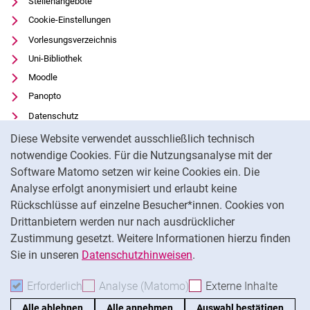
Stellenangebote
Cookie-Einstellungen
Vorlesungsverzeichnis
Uni-Bibliothek
Moodle
Panopto
Datenschutz
Cookie-Hinweis
Barrierefreiheit
Diese Website verwendet ausschließlich technisch
Transparenter KI-Einsatz
notwendige Cookies. Für die Nutzungsanalyse mit der
Software Matomo setzen wir keine Cookies ein. Die
Impressum
Analyse erfolgt anonymisiert und erlaubt keine
Externer Link: Universität Kassel auf
Facebook
(öffnet neues Fenster)
Rückschlüsse auf einzelne Besucher*innen. Cookies von
Externer Link: Universität Kassel auf
Youtube
(öffnet neues Fenster)
Drittanbietern werden nur nach ausdrücklicher
Zustimmung gesetzt. Weitere Informationen hierzu finden
Externer Link: Universität Kassel auf
Instagram
(öffnet neues Fenster)
Sie in unseren
Datenschutzhinweisen
.
Na
Erforderlich
Erforderliche Cookies akzeptieren
Analyse (Matomo)
Analyse-Cookies akzepti
Externe Inhalte
: Exte
Alle ablehnen
Alle annehmen
Auswahl bestätigen