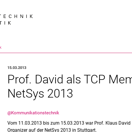
Springe direkt zu: Inhalt
Springe direkt zu: Suche
Springe direkt zu: Hauptnav
Suchmas
k
15.03.2013
Prof. David als TCP Mem
NetSys 2013
@Kommunikationstechnik
Vom 11.03.2013 bis zum 15.03.2013 war Prof. Klaus Davi
Organizer auf der NetSys 2013 in Stuttgart.