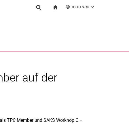
DEUTSCH
: ALTERNATIVE SEI
igation
zur Startseite
Suchformular
chine
English
Suchen (öffnet externen Link in einem neuen Fenst
ber auf der
d als TPC Member und SAKS Workhop C –