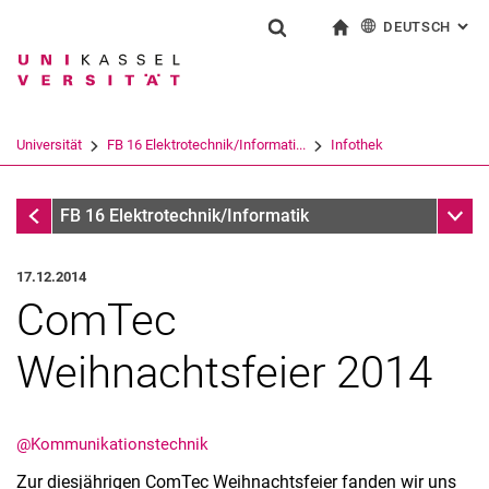
DEUTSCH
: AL
Springe direkt zu: Inhalt
Springe direkt zu: Suche
Springe direkt zu: Hauptnav
zur Startseite
Suchformular
Suchbegriff
English
Suchmaschine
Universität
FB 16 Elektrotechnik/Informati...
Infothek
Suchen (öffnet externen Link in einem 
Infothek
Unter
FB 16 Elektrotechnik/Informatik
17.12.2014
ComTec
Weihnachtsfeier 2014
@Kommunikationstechnik
Zur diesjährigen ComTec Weihnachtsfeier fanden wir uns