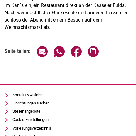
im Karl´s ein, ein Restaurant direkt an der Kasseler Fulda.
Nach weihnachtlicher Gänsekeule und anderen Leckereien
schloss der Abend mit einem Besuch auf dem
Weihnachtsmarkt ab.
Termine
Aktuelles
Seite über E-Mail teilen
Seite über WhatsApp teilen (exter
Seite über Facebook teile
Adresse der Seite
Seite teilen:
Veranstaltungen
Stellenausschreibungen
Kontakt & Anfahrt
Einrichtungen suchen
Stellenangebote
Cookie-Einstellungen
Vorlesungsverzeichnis