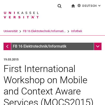
DEUTSCH
: AL
Springe direkt zu: Inhalt
Springe direkt zu: Suche
Springe direkt zu: Hauptnav
zur Startseite
Suchformular
Suchbegriff
English
Suchmaschine
Universität
FB 16 Elektrotechnik/Informati...
Infothek
Suchen (öffnet externen Link in einem 
Infothek
Unter
FB 16 Elektrotechnik/Informatik
19.03.2015
First International
Workshop on Mobile
and Context Aware
Services (MOCS2015)