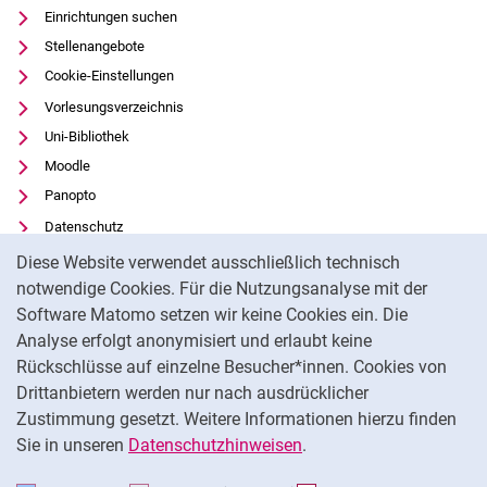
Einrichtungen suchen
Stellenangebote
Cookie-Einstellungen
Vorlesungsverzeichnis
Uni-Bibliothek
Moodle
Panopto
Datenschutz
Cookie-Hinweis
Barrierefreiheit
Diese Website verwendet ausschließlich technisch
Transparenter KI-Einsatz
notwendige Cookies. Für die Nutzungsanalyse mit der
Software Matomo setzen wir keine Cookies ein. Die
Impressum
Analyse erfolgt anonymisiert und erlaubt keine
Externer Link: Universität Kassel auf
Facebook
(öffnet neues Fenster)
Rückschlüsse auf einzelne Besucher*innen. Cookies von
Externer Link: Universität Kassel auf
Youtube
(öffnet neues Fenster)
Drittanbietern werden nur nach ausdrücklicher
Zustimmung gesetzt. Weitere Informationen hierzu finden
Externer Link: Universität Kassel auf
Instagram
(öffnet neues Fenster)
Sie in unseren
Datenschutzhinweisen
.
Na