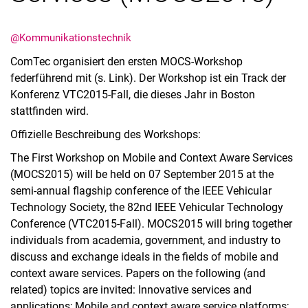
@Kommunikationstechnik
ComTec organisiert den ersten MOCS-Workshop
federführend mit (s. Link). Der Workshop ist ein Track der
Termine
Konferenz VTC2015-Fall, die dieses Jahr in Boston
Aktuelles
stattfinden wird.
Veranstaltungen
Offizielle Beschreibung des Workshops:
Stellenausschreibungen
The First Workshop on Mobile and Context Aware Services
(MOCS2015) will be held on 07 September 2015 at the
semi-annual flagship conference of the IEEE Vehicular
Technology Society, the 82nd IEEE Vehicular Technology
Conference (VTC2015-Fall). MOCS2015 will bring together
individuals from academia, government, and industry to
discuss and exchange ideals in the fields of mobile and
context aware services. Papers on the following (and
related) topics are invited: Innovative services and
applications; Mobile and context aware service platforms;