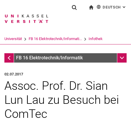
DEUTSCH
: AL
Springe direkt zu: Inhalt
Springe direkt zu: Suche
Springe direkt zu: Hauptnav
zur Startseite
Suchformular
Suchbegriff
English
Suchmaschine
Universität
FB 16 Elektrotechnik/Informati...
Infothek
Suchen (öffnet externen Link in einem 
Infothek
Unter
FB 16 Elektrotechnik/Informatik
02.07.2017
Assoc. Prof. Dr. Sian
Lun Lau zu Besuch bei
ComTec