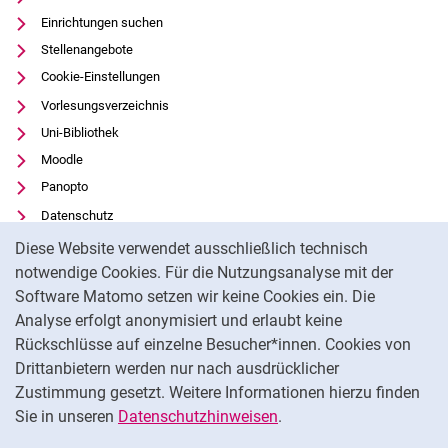
Einrichtungen suchen
Stellenangebote
Cookie-Einstellungen
Vorlesungsverzeichnis
Uni-Bibliothek
Moodle
Panopto
Datenschutz
Cookie-Hinweis
Barrierefreiheit
Diese Website verwendet ausschließlich technisch
Transparenter KI-Einsatz
notwendige Cookies. Für die Nutzungsanalyse mit der
Software Matomo setzen wir keine Cookies ein. Die
Impressum
Analyse erfolgt anonymisiert und erlaubt keine
Externer Link: Universität Kassel auf
Facebook
(öffnet neues Fenster)
Rückschlüsse auf einzelne Besucher*innen. Cookies von
Externer Link: Universität Kassel auf
Youtube
(öffnet neues Fenster)
Drittanbietern werden nur nach ausdrücklicher
Zustimmung gesetzt. Weitere Informationen hierzu finden
Externer Link: Universität Kassel auf
Instagram
(öffnet neues Fenster)
Sie in unseren
Datenschutzhinweisen
.
Na