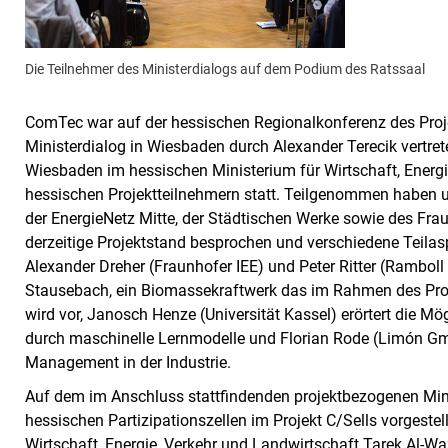
Die Teilnehmer des Ministerdialogs auf dem Podium des Ratssaal
ComTec war auf der hessischen Regionalkonferenz des Pro
Ministerdialog in Wiesbaden durch Alexander Terecik vertre
Wiesbaden im hessischen Ministerium für Wirtschaft, Energi
hessischen Projektteilnehmern statt. Teilgenommen haben un
der EnergieNetz Mitte, der Städtischen Werke sowie des Fra
derzeitige Projektstand besprochen und verschiedene Teilasp
Alexander Dreher (Fraunhofer IEE) und Peter Ritter (Rambol
Stausebach, ein Biomassekraftwerk das im Rahmen des Projek
wird vor, Janosch Henze (Universität Kassel) erörtert die M
durch maschinelle Lernmodelle und Florian Rode (Limón Gm
Management in der Industrie.
Auf dem im Anschluss stattfindenden projektbezogenen Mini
hessischen Partizipationszellen im Projekt C/Sells vorgestel
Wirtschaft, Energie, Verkehr und Landwirtschaft Tarek Al-