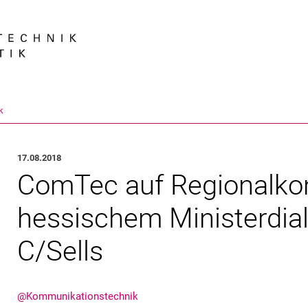
Springe direkt zu: Inhalt
Springe direkt zu: Suche
Springe direkt zu: Hauptnav
Suchmas
k
17.08.2018
ComTec auf Regionalko
hessischem Ministerdial
C/Sells
@Kommunikationstechnik