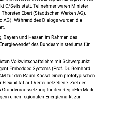
ekt C/Sells statt. Teilnehmer waren Minister
Dr. Thorsten Ebert (Städtischen Werken AG),
 AG). Während des Dialogs wurden die
rt.
erg, Bayern und Hessen im Rahmen des
ie Energiewende“ des Bundesministeriums für
eten Volkwirtschaftslehre mit Schwerpunkt
ligent Embedded Systems (Prof. Dr. Bernhard
 EAM für den Raum Kassel einen prototypischen
 Flexibilität auf Verteilnetzebene. Ziel des
ls Grundvoraussetzung für den RegioFlexMarkt
gern einen regionalen Energiemarkt zur
rner Link, öffnet neues Fenster)
en (externer Link, öffnet neues Fenster)
te kopieren