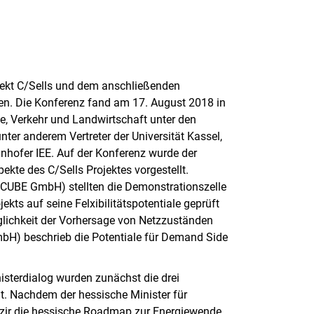
jekt C/Sells und dem anschließenden
ten. Die Konferenz fand am 17. August 2018 in
e, Verkehr und Landwirtschaft unter den
ter anderem Vertreter der Universität Kassel,
unhofer IEE. Auf der Konferenz wurde der
ekte des C/Sells Projektes vorgestellt.
l CUBE GmbH) stellten die Demonstrationszelle
ts auf seine Felxibilitätspotentiale geprüft
öglichkeit der Vorhersage von Netzzuständen
bH) beschrieb die Potentiale für Demand Side
sterdialog wurden zunächst die drei
lt. Nachdem der hessische Minister für
Wazir die hessische Roadmap zur Energiewende