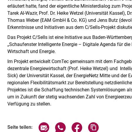
erläutert hatte, fand der eigentliche Ministerdialog zum Proj
Tarek Al-Wazir, Prof. Dr. Heike Wetzel (Universität Kassel), 
Thomas Weber (EAM GmbH & Co. KG) und Jens Butz (devolo
Erkenntnisse und Initiativen aus dem C/Sells-Projekt diskutie
Das Projekt C/Sells ist eine Initiative aus Baden-Württemb
„Schaufenster Intelligente Energie – Digitale Agenda für d
Wirtschaft und Energie.
Im Projekt entwickelt ComTec gemeinsam mit dem Fachgebi
dezentrale Energiewirtschaft (Prof. Heike Wetzel) und Intel
Sick) der Universität Kassel, der EnergieNetz Mitte und der
regionalen Flexibilitätsmarkt zur Bereitstellung netzdienlicher
Projektes ist die Schaffung technischen Systemlösungen a
um in Zukunft der stetig wachsenden Zahl von Energieerzeu
Verfügung zu stellen.
Seite über E-Mail teilen
Seite über WhatsApp teilen (exte
Seite über Facebook teil
Adresse der Sei
Seite teilen: