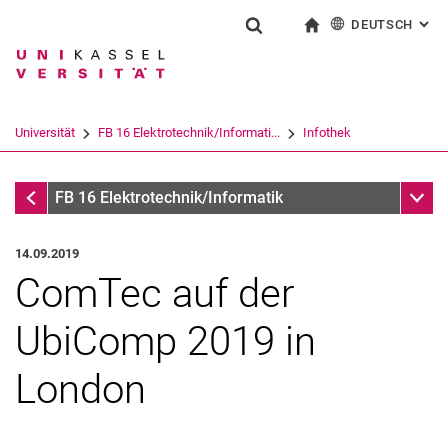
DEUTSCH
: AL
Springe direkt zu: Inhalt
Springe direkt zu: Suche
Springe direkt zu: Hauptnav
zur Startseite
Suchformular
Suchbegriff
English
Suchmaschine
Universität
FB 16 Elektrotechnik/Informati...
Infothek
Suchen (öffnet externen Link in einem 
Infothek
Unter
FB 16 Elektrotechnik/Informatik
14.09.2019
ComTec auf der
UbiComp 2019 in
London