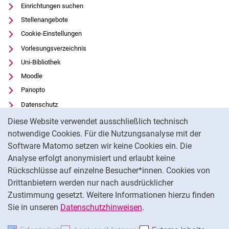
Einrichtungen suchen
Stellenangebote
Cookie-Einstellungen
Vorlesungsverzeichnis
Uni-Bibliothek
Moodle
Panopto
Datenschutz
Cookie-Hinweis
Barrierefreiheit
Diese Website verwendet ausschließlich technisch
Transparenter KI-Einsatz
notwendige Cookies. Für die Nutzungsanalyse mit der
Software Matomo setzen wir keine Cookies ein. Die
Impressum
Analyse erfolgt anonymisiert und erlaubt keine
Externer Link: Universität Kassel auf
Facebook
(öffnet neues Fenster)
Rückschlüsse auf einzelne Besucher*innen. Cookies von
Externer Link: Universität Kassel auf
Youtube
(öffnet neues Fenster)
Drittanbietern werden nur nach ausdrücklicher
Zustimmung gesetzt. Weitere Informationen hierzu finden
Externer Link: Universität Kassel auf
Instagram
(öffnet neues Fenster)
Sie in unseren
Datenschutzhinweisen
.
Na