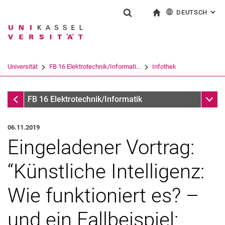
DEUTSCH
: AL
Springe direkt zu: Inhalt
Springe direkt zu: Suche
Springe direkt zu: Hauptnav
zur Startseite
Suchformular
Suchbegriff
English
Suchmaschine
Universität
FB 16 Elektrotechnik/Informati...
Infothek
Suchen (öffnet externen Link in einem 
Infothek
Unter
FB 16 Elektrotechnik/Informatik
06.11.2019
Eingeladener Vortrag:
“Künstliche Intelligenz:
Wie funktioniert es? –
und ein Fallbeispiel: