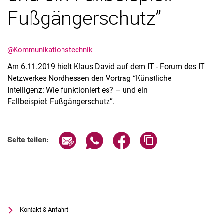
Fußgängerschutz”
@Kommunikationstechnik
Termine
Am 6.11.2019 hielt Klaus David auf dem IT - Forum des IT
Aktuelles
Netzwerkes Nordhessen den Vortrag “Künstliche
Veranstaltungen
Intelligenz: Wie funktioniert es? – und ein
Fallbeispiel: Fußgängerschutz”.
Stellenausschreibungen
Seite über E-Mail teilen
Seite über WhatsApp teilen (exter
Seite über Facebook teile
Adresse der Seite
Seite teilen:
Kontakt & Anfahrt