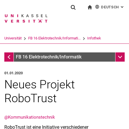
DEUTSCH
: AL
Springe direkt zu: Inhalt
Springe direkt zu: Suche
Springe direkt zu: Hauptnav
zur Startseite
Suchformular
Suchbegriff
English
Suchmaschine
Universität
FB 16 Elektrotechnik/Informati...
Infothek
Suchen (öffnet externen Link in einem 
Infothek
Unter
FB 16 Elektrotechnik/Informatik
01.01.2020
Neues Projekt
RoboTrust
@Kommunikationstechnik
RoboTrust ist eine Initiative verschiedener