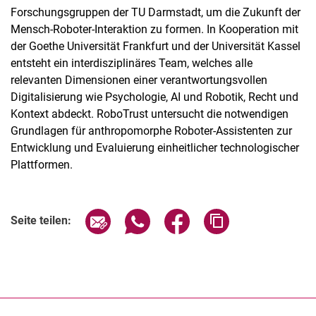
Forschungsgruppen der TU Darmstadt, um die Zukunft der
Mensch-Roboter-Interaktion zu formen. In Kooperation mit
der Goethe Universität Frankfurt und der Universität Kassel
entsteht ein interdisziplinäres Team, welches alle
relevanten Dimensionen einer verantwortungsvollen
Termine
Digitalisierung wie Psychologie, AI und Robotik, Recht und
Aktuelles
Kontext abdeckt. RoboTrust untersucht die notwendigen
Veranstaltungen
Grundlagen für anthropomorphe Roboter-Assistenten zur
Entwicklung und Evaluierung einheitlicher technologischer
Stellenausschreibungen
Plattformen.
Seite über E-Mail teilen
Seite über WhatsApp teilen (exter
Seite über Facebook teile
Adresse der Seite
Seite teilen: