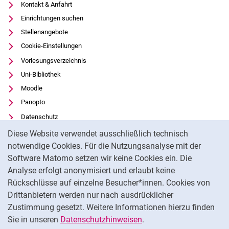
Kontakt & Anfahrt
Einrichtungen suchen
Stellenangebote
Cookie-Einstellungen
Vorlesungsverzeichnis
Uni-Bibliothek
Moodle
Panopto
Datenschutz
Cookie-Hinweis
Barrierefreiheit
Diese Website verwendet ausschließlich technisch
Transparenter KI-Einsatz
notwendige Cookies. Für die Nutzungsanalyse mit der
Software Matomo setzen wir keine Cookies ein. Die
Impressum
Analyse erfolgt anonymisiert und erlaubt keine
Externer Link: Universität Kassel auf
Facebook
(öffnet neues Fenster)
Rückschlüsse auf einzelne Besucher*innen. Cookies von
Externer Link: Universität Kassel auf
Youtube
(öffnet neues Fenster)
Drittanbietern werden nur nach ausdrücklicher
Zustimmung gesetzt. Weitere Informationen hierzu finden
Externer Link: Universität Kassel auf
Instagram
(öffnet neues Fenster)
Sie in unseren
Datenschutzhinweisen
.