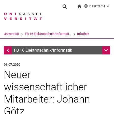
DEUTSCH
: AL
Springe direkt zu: Inhalt
Springe direkt zu: Suche
Springe direkt zu: Hauptnav
zur Startseite
Suchformular
Suchbegriff
English
Suchmaschine
Universität
FB 16 Elektrotechnik/Informati...
Infothek
Suchen (öffnet externen Link in einem 
Infothek
Unter
FB 16 Elektrotechnik/Informatik
01.07.2020
Neuer
wissenschaftlicher
Mitarbeiter: Johann
Götz