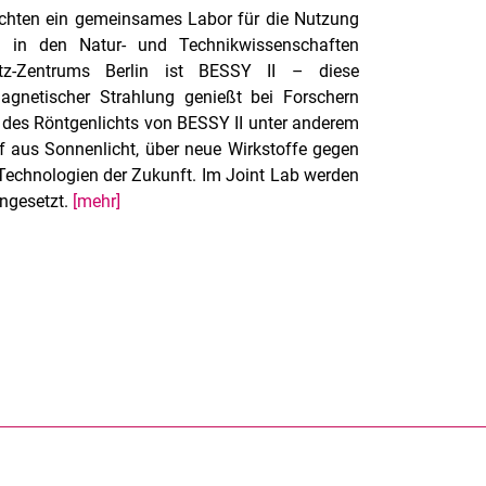
richten ein gemeinsames Labor für die Nutzung
en in den Natur- und Technikwissenschaften
ltz-Zentrums Berlin ist BESSY II – diese
agnetischer Strahlung genießt bei Forschern
e des Röntgenlichts von BESSY II unter anderem
ff aus Sonnenlicht, über neue Wirkstoffe gegen
T-Technologien der Zukunft. Im Joint Lab werden
ingesetzt.
[mehr]
rner Link, öffnet neues Fenster)
en (externer Link, öffnet neues Fenster)
te kopieren
ersität Kassel auf
neues Fenster)