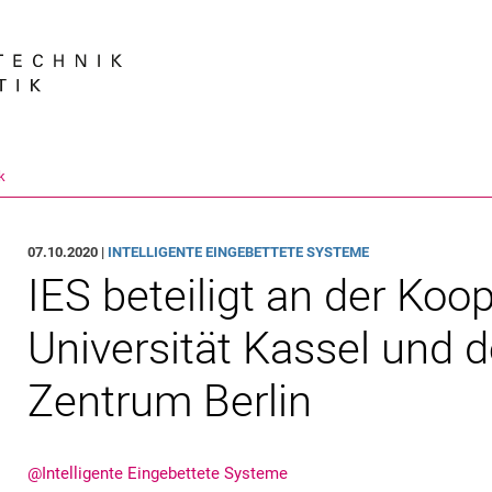
Springe direkt zu: Inhalt
Springe direkt zu: Suche
Springe direkt zu: Hauptnav
Suchmas
k
07.10.2020 |
INTELLIGENTE EINGEBETTETE SYSTEME
IES beteiligt an der Koo
Universität Kassel und 
Zentrum Berlin
@Intelligente Eingebettete Systeme