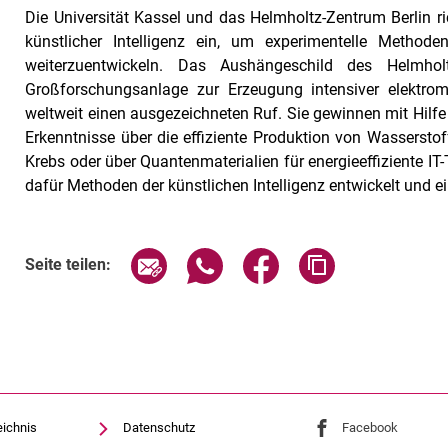
Die Universität Kassel und das Helmholtz-Zentrum Berlin 
künstlicher Intelligenz ein, um experimentelle Method
weiterzuentwickeln. Das Aushängeschild des Helmho
Großforschungsanlage zur Erzeugung intensiver elektrom
weltweit einen ausgezeichneten Ruf. Sie gewinnen mit Hilf
Erkenntnisse über die effiziente Produktion von Wassersto
Krebs oder über Quantenmaterialien für energieeffiziente I
dafür Methoden der künstlichen Intelligenz entwickelt und e
Seite über E-Mail teilen
Seite über WhatsApp teilen (exte
Seite über Facebook teil
Adresse der Sei
Seite teilen:
eichnis
Datenschutz
Externer Link: Univ
Facebook
(öffnet 