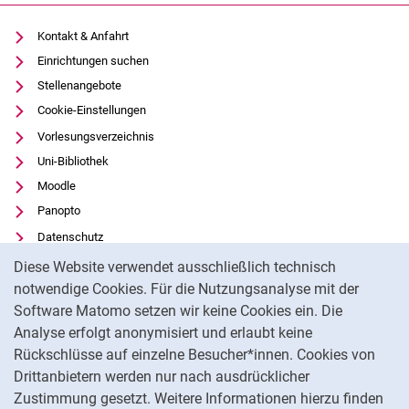
Kontakt & Anfahrt
Einrichtungen suchen
Stellenangebote
Cookie-Einstellungen
Vorlesungsverzeichnis
Uni-Bibliothek
Moodle
Panopto
Datenschutz
Cookie-Hinweis
Barrierefreiheit
Diese Website verwendet ausschließlich technisch
Transparenter KI-Einsatz
notwendige Cookies. Für die Nutzungsanalyse mit der
Software Matomo setzen wir keine Cookies ein. Die
Impressum
Analyse erfolgt anonymisiert und erlaubt keine
Externer Link: Universität Kassel auf
Facebook
(öffnet neues Fenster)
Rückschlüsse auf einzelne Besucher*innen. Cookies von
Externer Link: Universität Kassel auf
Youtube
(öffnet neues Fenster)
Drittanbietern werden nur nach ausdrücklicher
Zustimmung gesetzt. Weitere Informationen hierzu finden
Externer Link: Universität Kassel auf
Instagram
(öffnet neues Fenster)