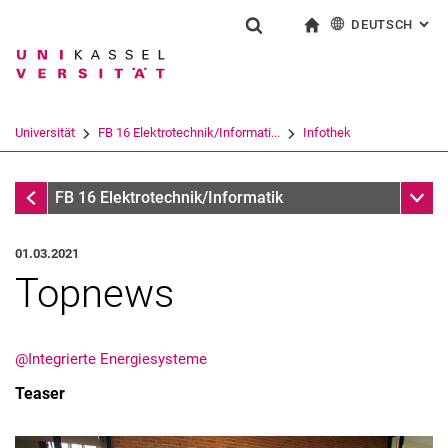
DEUTSCH
: AL
Springe direkt zu: Inhalt
Springe direkt zu: Suche
Springe direkt zu: Hauptnav
zur Startseite
Suchformular
Suchbegriff
English
Suchmaschine
Universität
FB 16 Elektrotechnik/Informati...
Infothek
Suchen (öffnet externen Link in einem 
Infothek
Unter
FB 16 Elektrotechnik/Informatik
01.03.2021
Topnews
@Integrierte Energiesysteme
Teaser